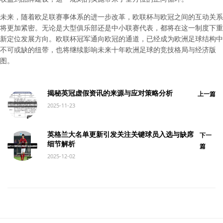
未来，随着欧足联赛事体系的进一步改革，欧联杯与欧冠之间的互动关系
将更加紧密。无论是大型俱乐部还是中小联赛代表，都将在这一制度下重
新定位发展方向。欧联杯冠军通向欧冠的通道，已经成为欧洲足球结构中
不可或缺的纽带，也将继续影响未来十年欧洲足球的竞技格局与经济版
图。
揭秘英冠虚假资讯的来源与应对策略分析
上一篇
2025-11-23
英格兰大名单更新引发关注关键球员入选与缺席
下一
细节解析
篇
2025-12-02