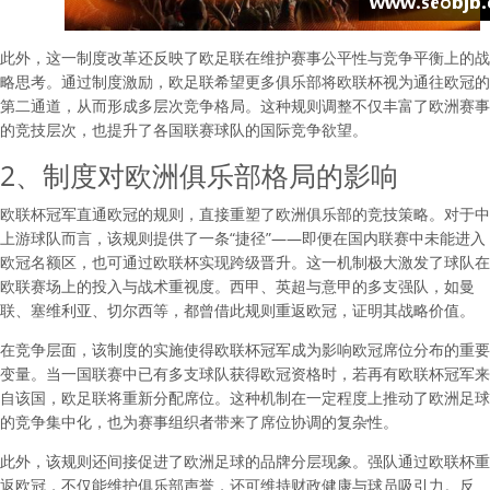
此外，这一制度改革还反映了欧足联在维护赛事公平性与竞争平衡上的战
略思考。通过制度激励，欧足联希望更多俱乐部将欧联杯视为通往欧冠的
第二通道，从而形成多层次竞争格局。这种规则调整不仅丰富了欧洲赛事
的竞技层次，也提升了各国联赛球队的国际竞争欲望。
2、制度对欧洲俱乐部格局的影响
欧联杯冠军直通欧冠的规则，直接重塑了欧洲俱乐部的竞技策略。对于中
上游球队而言，该规则提供了一条“捷径”——即便在国内联赛中未能进入
欧冠名额区，也可通过欧联杯实现跨级晋升。这一机制极大激发了球队在
欧联赛场上的投入与战术重视度。西甲、英超与意甲的多支强队，如曼
联、塞维利亚、切尔西等，都曾借此规则重返欧冠，证明其战略价值。
在竞争层面，该制度的实施使得欧联杯冠军成为影响欧冠席位分布的重要
变量。当一国联赛中已有多支球队获得欧冠资格时，若再有欧联杯冠军来
自该国，欧足联将重新分配席位。这种机制在一定程度上推动了欧洲足球
的竞争集中化，也为赛事组织者带来了席位协调的复杂性。
此外，该规则还间接促进了欧洲足球的品牌分层现象。强队通过欧联杯重
返欧冠，不仅能维护俱乐部声誉，还可维持财政健康与球员吸引力。反