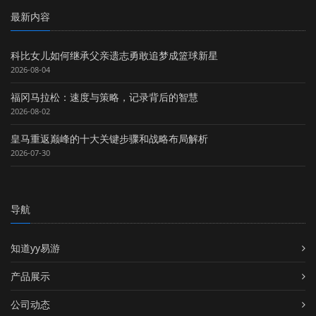
最新内容
科比女儿如何继承父亲遗志勇敢追梦成篮球新星
2026-08-04
福冈马拉松：速度与策略，记录背后的智慧
2026-08-02
皇马重返巅峰的十大关键步骤和战略布局解析
2026-07-30
导航
知道yy易游
产品展示
公司动态