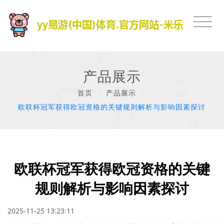
产品展示
首页
/
产品展示
/
欧联杯冠军获得欧冠资格的关键规则解析与影响因素探讨
欧联杯冠军获得欧冠资格的关键
规则解析与影响因素探讨
2025-11-25 13:23:11