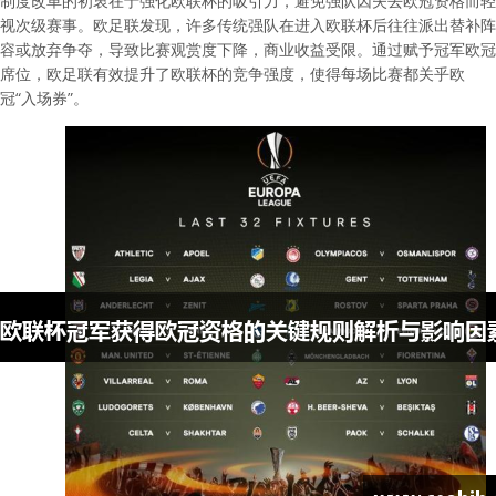
制度改革的初衷在于强化欧联杯的吸引力，避免强队因失去欧冠资格而轻
视次级赛事。欧足联发现，许多传统强队在进入欧联杯后往往派出替补阵
容或放弃争夺，导致比赛观赏度下降，商业收益受限。通过赋予冠军欧冠
席位，欧足联有效提升了欧联杯的竞争强度，使得每场比赛都关乎欧
冠“入场券”。