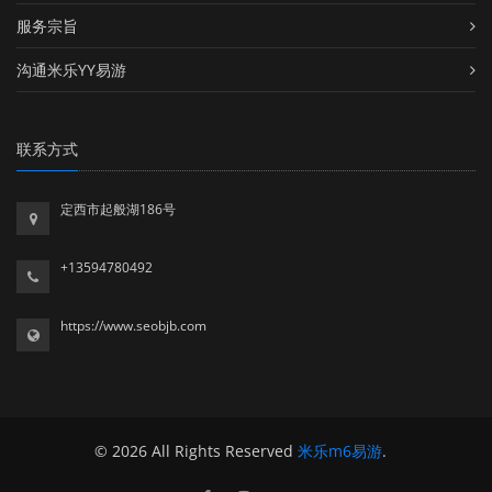
服务宗旨
沟通米乐YY易游
联系方式
定西市起般湖186号
+13594780492
https://www.seobjb.com
© 2026 All Rights Reserved
米乐m6易游
.