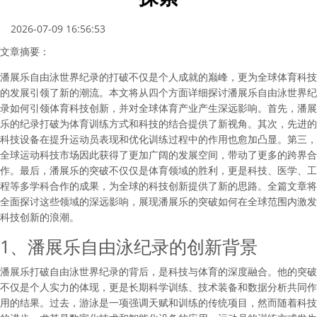
2026-07-09 16:56:53
文章摘要：
潘展乐自由泳世界纪录的打破不仅是个人成就的巅峰，更为全球体育科技
的发展引领了新的潮流。本文将从四个方面详细探讨潘展乐自由泳世界纪
录如何引领体育科技创新，并对全球体育产业产生深远影响。首先，潘展
乐的纪录打破为体育训练方式和科技的结合提供了新视角。其次，先进的
科技设备在提升运动员表现和优化训练过程中的作用也愈加凸显。第三，
全球运动科技市场因此获得了更加广阔的发展空间，带动了更多的跨界合
作。最后，潘展乐的突破不仅仅是体育领域的胜利，更是科技、医学、工
程等多学科合作的成果，为全球的科技创新提供了新的思路。全篇文章将
全面探讨这些领域的深远影响，展现潘展乐的突破如何在全球范围内激发
科技创新的浪潮。
1、潘展乐自由泳纪录的创新背景
潘展乐打破自由泳世界纪录的背后，是科技与体育的深度融合。他的突破
不仅是个人实力的体现，更是长期科学训练、技术装备和数据分析共同作
用的结果。过去，游泳是一项强调天赋和训练的传统项目，然而随着科技