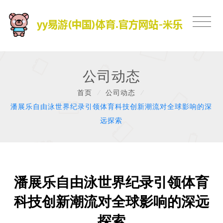
公司动态
首页
/
公司动态
/
潘展乐自由泳世界纪录引领体育科技创新潮流对全球影响的深
远探索
潘展乐自由泳世界纪录引领体育
科技创新潮流对全球影响的深远
探索