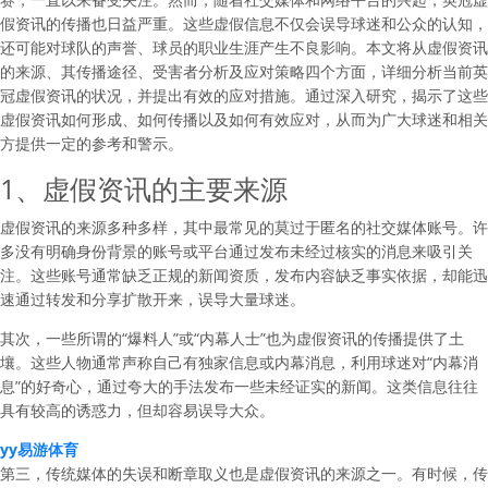
假资讯的传播也日益严重。这些虚假信息不仅会误导球迷和公众的认知，
还可能对球队的声誉、球员的职业生涯产生不良影响。本文将从虚假资讯
的来源、其传播途径、受害者分析及应对策略四个方面，详细分析当前英
冠虚假资讯的状况，并提出有效的应对措施。通过深入研究，揭示了这些
虚假资讯如何形成、如何传播以及如何有效应对，从而为广大球迷和相关
方提供一定的参考和警示。
1、虚假资讯的主要来源
虚假资讯的来源多种多样，其中最常见的莫过于匿名的社交媒体账号。许
多没有明确身份背景的账号或平台通过发布未经过核实的消息来吸引关
注。这些账号通常缺乏正规的新闻资质，发布内容缺乏事实依据，却能迅
速通过转发和分享扩散开来，误导大量球迷。
其次，一些所谓的“爆料人”或“内幕人士”也为虚假资讯的传播提供了土
壤。这些人物通常声称自己有独家信息或内幕消息，利用球迷对“内幕消
息”的好奇心，通过夸大的手法发布一些未经证实的新闻。这类信息往往
具有较高的诱惑力，但却容易误导大众。
yy易游体育
第三，传统媒体的失误和断章取义也是虚假资讯的来源之一。有时候，传