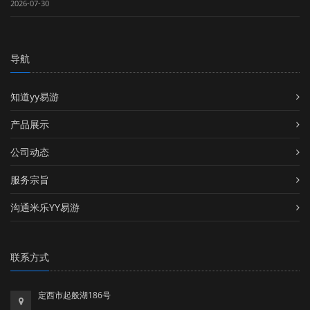
2026-07-30
导航
知道yy易游
产品展示
公司动态
服务宗旨
沟通米乐YY易游
联系方式
定西市起般湖186号