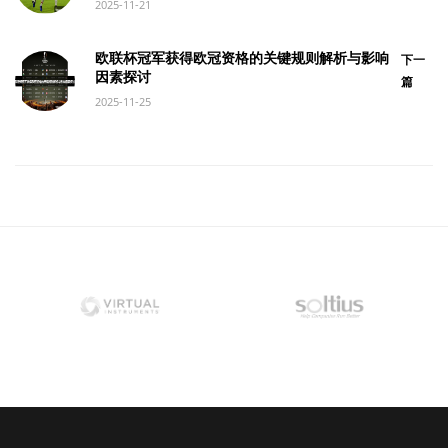
2025-11-21
欧联杯冠军获得欧冠资格的关键规则解析与影响
下一
因素探讨
篇
2025-11-25