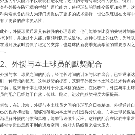
外援的个人能力不仅表现在进攻端，还在防守端有着突出的贡献。例如，
某些外援在防守端的拦截与逼抢能力，使得球队的防线变得更加稳固。这
种两端兼备的能力为津门虎提供了更多的战术选择，也让教练组在比赛中
有了更多的战术灵活性。
此外，外援球员通常具有较强的心理素质，他们能够在比赛的关键时刻保
持冷静，并通过个人能力带领球队完成逆转。这种心理上的优势，为球队
在遇到强敌时提供了稳定的支撑，也是球队新赛季充满希望的重要原因之
一。
2、外援与本土球员的默契配合
外援与本土球员之间的配合，经过长时间的训练与比赛磨合，已经逐渐达
到一种理想的状态。这种默契的提高，既源于外援对本土球员技术特点的
了解，也来自于本土球员对于外援风格的适应。在比赛中，外援与本土球
员的配合已经趋于自然，传球、跑动、进攻的默契程度大幅提高。
例如，在进攻端，外援与本土球员之间的传球配合日益精确。外援通过自
己的视野和经验，能够准确地为本土球员创造得分机会。而本土球员也逐
渐理解外援的习惯和风格，能够迅速做出反应。这样的配合在比赛中常常
能够制造出意想不到的进攻空间，给对方防线带来极大压力。