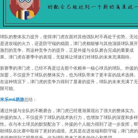
球队的整体实力提升，使得津门虎在面对其他强队时不再处于劣势。无论
是进攻端的火力，还是防守端的稳固，津门虎都能够与其他顶级球队展开
激烈的竞争。而这种竞争力的提升，正是外援与全队磨合完成的重要成
果。津门虎在赛季中的表现，无疑将让球迷们对球队的未来充满期待。
新赛季的津门虎，已经不再是过去那个依赖单一核心球员的球队。外援的
加盟，不仅提升了球队的整体实力，也为球队带来了更丰富的战术选择。
在这种情况下，津门虎的竞争力得到了显著的提升，球队的未来充满了无
限可能。
米乐m6易游
总结：
通过外援与全队的不断磨合，津门虎已经逐渐展现出了强大的整体实力。
外援的加入，不仅提升了球队的战术执行力，也增加了球队的深度和多样
性。在与本土球员的默契配合下，外援的个人能力得到了进一步发挥，帮
助球队在比赛中取得了更好的成绩。尤其是在进攻端和防守端，津门虎的
表现都得到了明显提升，这为球队带来了更多的信心和希望。