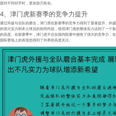
面对不同对手时，更加游刃有余。
4、津门虎新赛季的竞争力提升
通过外援与全队的磨合，津门虎在新赛季的竞争力得到了显著提升。外援
的强大实力和本土球员的协同作战，使得津门虎的整体实力达到了一个新
的高度。在新赛季中，津门虎不仅在国内联赛中拥有了强大的竞争力，在
国际赛场上的表现也得到了外界的高度关注。