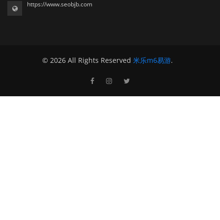
https://www.seobjb.com
© 2026 All Rights Reserved
米乐m6易游
.