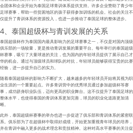
会团体和企业开始为泰国足球青训体系提供支持。许多企业赞助了青少年
足球赛事，帮助一些贫困地区的孩子获得参加训练的机会。社会的关注不
仅提升了青训体系的资源投入，也进一步推动了泰国足球的整体进步。
4、泰国超级杯与青训发展的关系
泰国超级杯作为泰国国内最具影响力的足球赛事之一，不仅是对国内顶级
俱乐部的一场较量，更是推动青训发展的重要平台。每年举行的泰国超级
杯赛事，吸引了大量球迷的关注，也为国内的年轻球员提供了展示自己才
华的机会。通过与顶级球员和球队的对抗，年轻球员能够获得宝贵的比赛
经验，进一步提升自己的实力。
随着泰国超级杯的影响力不断扩大，越来越多的年轻球员开始将其视为职
业生涯的一个重要起点。许多青训营中的优秀球员通过参加超级杯等赛
事，成功跻身职业队伍，迈向更高的职业舞台。这不仅提升了泰国足球的
整体水平，也使得泰国的青训体系更加完善，球员的职业化道路更加清
晰。
此外，泰国超级杯赛事的举办也进一步促进了俱乐部和青训体系的紧密联
系。俱乐部为了在超级杯中取得好成绩，开始更加重视青年球员的培养，
并在青训中融入更多的战术理念和竞技精神。这种对高水平赛事的关注促