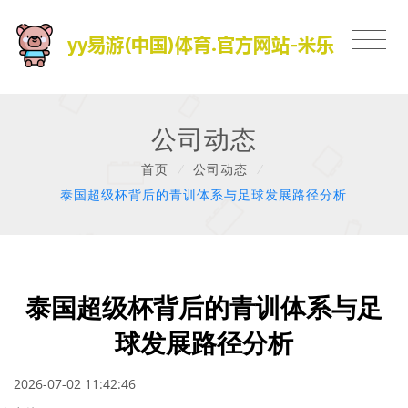
公司动态
首页
/
公司动态
/
泰国超级杯背后的青训体系与足球发展路径分析
泰国超级杯背后的青训体系与足
球发展路径分析
2026-07-02 11:42:46