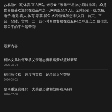
yy易游(中国)体育.官方网站-米乐⚽️『米乐YY易游小师妹推荐』,⚽️是
世界最受欢迎的在线品牌之一,网页版登录入口,全站app下载,竞猜,
电子,电竞,真人,体育,彩票,捕鱼,各种游戏等您来!入口、首页、平
台、登陆、官网、二十四小时专属客服在线服务!全球最安全,最信誉,
最公平的平台运营商!
最新内容
科比女儿如何继承父亲遗志勇敢追梦成篮球新星
2026-08-04
福冈马拉松：速度与策略，记录背后的智慧
2026-08-02
皇马重返巅峰的十大关键步骤和战略布局解析
2026-07-30