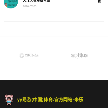
为球队增添新希望
篇
2026-07-03