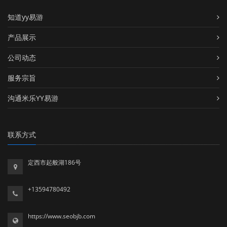
知道yy易游
产品展示
公司动态
服务宗旨
沟通米乐YY易游
联系方式
定西市起般湖186号
+13594780492
https://www.seobjb.com