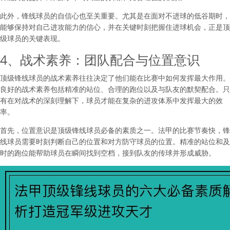
此外，锋线球员的自信心也至关重要。尤其是在面对不进球的低谷期时，
能够保持对自己进攻能力的信心，并在关键时刻把握住进球机会，正是顶
级球员的关键表现。
4、战术素养：团队配合与位置意识
顶级锋线球员的战术素养往往决定了他们能在比赛中如何发挥最大作用。
良好的战术素养包括精准的站位、合理的跑位以及与队友的默契配合。只
有在对战术的深刻理解下，球员才能在复杂的进攻体系中发挥最大的效
率。
首先，位置意识是顶级锋线球员必备的素质之一。法甲的比赛节奏快，锋
线球员需要时刻判断自己的位置和对方防守球员的位置。精准的站位和及
时的跑位能帮助球员在瞬间找到空档，接到队友的传球并形成威胁。