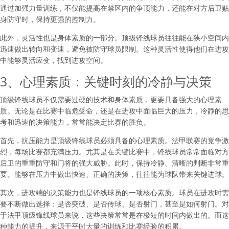
通过加强力量训练，不仅能提高在禁区内的争顶能力，还能在对方后卫贴
身防守时，保持更强的控制力。
此外，灵活性也是身体素质的一部分。顶级锋线球员往往能在狭小空间内
迅速做出转向和变速，避免被防守球员限制。这种灵活性使得他们在进攻
中能够灵活应变，找到进攻空间。
3、心理素质：关键时刻的冷静与决策
顶级锋线球员不仅需要过硬的技术和身体素质，更要具备强大的心理素
质。无论是在比赛中临危受命，还是在进攻中面临巨大的压力，冷静的思
考和迅速的决策能力，常常能决定比赛的胜负。
首先，抗压能力是顶级锋线球员必须具备的心理素质。法甲联赛的竞争激
烈，每场比赛都充满压力。尤其是在关键比赛中，锋线球员常常面临对方
后卫的重重防守和门将的强大威胁。此时，保持冷静、清晰的判断非常重
要。能够在压力中做出快速、正确的决策，往往能为球队带来关键进球。
其次，进攻端的决策能力也是锋线球员的一项核心素质。球员在进攻时需
要不断做出选择：是否突破、是否传球、是否射门，甚至是如何射门。对
于法甲顶级锋线球员来说，这些决策常常是在极短的时间内做出的。而这
种能力的提升，来源于平时大量的训练和比赛经验的积累。