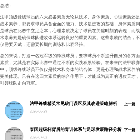
总结：
法甲顶级锋线球员的六大必备素质无论从技术、身体素质、心理素质还是
战术素养，都要求球员具备全面的能力。技术是进攻的基础，身体素质则
是球员在比赛中立足之本，心理素质决定了球员在关键时刻的表现，而战
术素养则是确保球队进攻体系运转良好的重要因素。这些素质的结合，不
仅需要天赋，还需要长期的训练和比赛经验。
总的来说，打造一名冠军级的锋线球员，要求球员不断提升自身的各方面
素质，尤其是在实际比赛中通过不断的实践积累经验。在未来的法甲联赛
中，顶级锋线球员不仅仅是技术和身体的结合体，更是心理和战术素养的
完美体现。只有在这四大素质的综合作用下，才能成为真正的进攻天才，
引领球队走向冠军。
法甲锋线精英常见破门误区及其改进策略解析
上一篇
2026-06-29
泰国超级杯背后的青训体系与足球发展路径分析
下一篇
2026-07-02