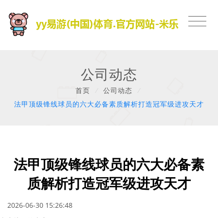
公司动态
首页
/
公司动态
/
法甲顶级锋线球员的六大必备素质解析打造冠军级进攻天才
法甲顶级锋线球员的六大必备素
质解析打造冠军级进攻天才
2026-06-30 15:26:48