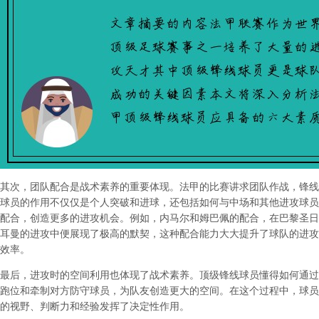
其次，团队配合是战术素养的重要体现。法甲的比赛讲求团队作战，锋线
球员的作用不仅仅是个人突破和进球，还包括如何与中场和其他进攻球员
配合，创造更多的进攻机会。例如，内马尔和姆巴佩的配合，在巴黎圣日
耳曼的进攻中便展现了极高的默契，这种配合能力大大提升了球队的进攻
效率。
最后，进攻时的空间利用也体现了战术素养。顶级锋线球员懂得如何通过
跑位和牵制对方防守球员，为队友创造更大的空间。在这个过程中，球员
的视野、判断力和经验发挥了决定性作用。