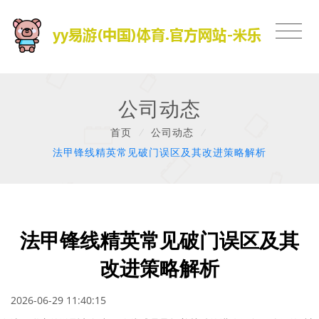
公司动态
首页
/
公司动态
/
法甲锋线精英常见破门误区及其改进策略解析
法甲锋线精英常见破门误区及其
改进策略解析
2026-06-29 11:40:15