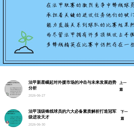
法甲新星崛起对外援市场的冲击与未来发展趋势
上一
分析
篇
2026-06-27
法甲顶级锋线球员的六大必备素质解析打造冠军
下一
级进攻天才
篇
2026-06-30