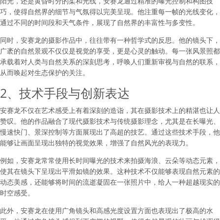
阳光，还是黄昏时分的柔和光线，安赛龙通过精准的曝光控制和构图技
巧，使得自然界的细节与气氛得以完美呈现。他注重每一帧的光线变化，
通过不同的时间段和天气条件，展现了自然界的丰富性与多变性。
同时，安赛龙的摄影作品中，往往带有一种哲学式的反思。他的镜头下，
广袤的自然景观不仅仅是视觉的享受，更是心灵的触动。每一张风景照都
承载着对人类与自然关系的深刻思考，呼唤人们重新审视与自然的联系，
从而唤起对生态保护的关注。
2、技术手段与创新表达
安赛龙不仅在艺术感受上有着深刻的造诣，其在摄影技术上的精湛也让人
赞叹。他的作品融合了现代摄影技术与传统摄影理念，尤其是在长曝光、
慢速快门、景深控制等方面展现出了高超的技艺。通过这些技术手段，他
能够让画面呈现出独特的视觉效果，增强了自然风光的表现力。
例如，安赛龙常常使用长时间曝光的技术来拍摄海浪、云朵等动态元素，
使其在镜头下呈现出平滑如镜的效果。这种技术不仅能够表现自然元素的
动态美感，还能够将时间的流逝凝固在一张照片中，给人一种超越现实的
时空感受。
此外，安赛龙在使用广角镜头和高感光度设置方面也表现出了极高的水