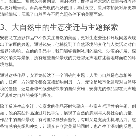
平。他通过广角镜头捕捉到更广阔的视野，使得自然景观的壮丽与雄浑得
以更好地呈现。而高感光度的巧妙使用，则让夜空、星河等拍摄对象更加
清晰细腻，展现了自然界在不同光照条件下的美丽面貌。
3、大自然中的生态变迁与主题探索
安赛龙在摄影作品中不仅关注自然的美丽，更对生态变迁和环境问题表现
出了浓厚的兴趣。通过镜头，他捕捉到了自然环境的变化与人类活动对自
然界的影响。在他的作品中，我们能够看到冰川的融化、沙漠的扩展、森
林的消失等景象，所有这些自然景观的变迁都无声地讲述着地球面临的环
境危机。
通过这些作品，安赛龙传达了一个明确的主题：人类与自然是息息相关
的，任何一方的变化都会直接影响到另一方。无论是城市化进程对自然环
境的侵蚀，还是全球气候变暖带来的自然灾难，安赛龙的作品都在无声地
诉说着对自然的关怀与呼唤。
除了反映生态变迁，安赛龙的作品还时常融入一些富有哲理性的主题。例
如，他的某些作品通过对比手法，展现了自然的脆弱与人类社会的力量。
作品中的自然景观，有时显得孤独而坚韧，有时又是充满生机与活力。这
些情感的交织和冲突，让观众在欣赏美景的同时，也产生了深刻的反思。