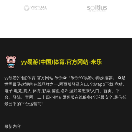
yy易游(中国)体育.官方网站-米乐⚽️『米乐YY易游小师妹推荐』,⚽️是
世界最受欢迎的在线品牌之一,网页版登录入口,全站app下载,竞猜,
电子,电竞,真人,体育,彩票,捕鱼,各种游戏等您来!入口、首页、平
台、登陆、官网、二十四小时专属客服在线服务!全球最安全,最信誉,
最公平的平台运营商!
最新内容