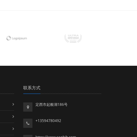
联系方式
定西市起般湖186号
+13594780492
https://www.seobjb.com