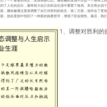
做出了一个重要的决定：度假调整心态。滕哈赫的度假不仅是一个身体上
找到了人生的启示，最终助力自己在职业生涯中重塑了格局。本文将从四
方面，滕哈赫通过度假调整了自己对胜利的执念；第二方面，他学会了更
方面，他在度假中找到了一种新的执教哲学，增强了职业韧性。最后，我
1、调整对胜利的