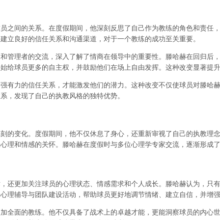
球员之间的关系。在度假期间，他深刻反思了自己作为教练的角色和责任
，建立良好的信任关系和沟通渠道，对于一个教练的成功至关重要。
家和管理者的交流，深入了解了情商在领导中的重要性。滕哈赫在回归后
开始给球员更多的自主权，并鼓励他们在场上自由发挥。这种改变显著提
起强有力的信任关系，才能激发他们的潜力。这种改变不仅使球员对滕哈
联系，发现了自己的执教风格的独特优势。
深刻的变化。度假期间，他不仅休息了身心，还重新审视了自己的执教理
人心理和情感的关怀。滕哈赫在度假时与多位心理学专家交流，逐渐形成
术，还更加关注球员的心理状态、情感需求和个人成长。滕哈赫认为，只
的心理辅导与团队建设活动，帮助球员更好地调节情绪、建立自信，并增
更加全面的教练。他不仅具备了战术上的卓越才能，更能洞察球员的内心