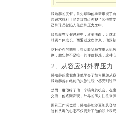
滕哈赫的度假，首先帮助他重新审视了
度追求胜利可能导致自己忽视了其他重
己和球员都陷入焦虑和压力之中。
滕哈赫在度假过程中，逐渐明白，足球
球员个体成长。而通过这次休息，他深
这种心态的调整，帮助滕哈赫在重返执
到，胜负并不是唯一的评价标准，这种
2、从容应对外界压力
滕哈赫的度假也使他学会了如何更加从
滕哈赫曾在此前的执教过程中感受到过
然而，度假给了他一个喘息的机会。在
交流，他逐渐发现，外界的压力往往来
回到工作岗位后，滕哈赫能够更加从容
这种从容的心态不仅提升了他的职业表