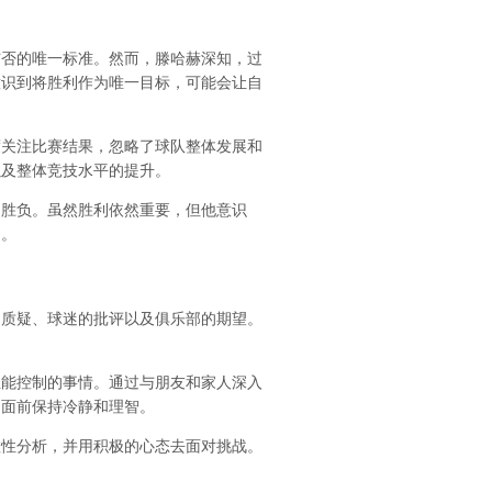
与否的唯一标准。然而，滕哈赫深知，过
意识到将胜利作为唯一目标，可能会让自
度关注比赛结果，忽略了球队整体发展和
以及整体竞技水平的提升。
的胜负。虽然胜利依然重要，但他意识
力。
的质疑、球迷的批评以及俱乐部的期望。
正能控制的事情。通过与朋友和家人深入
力面前保持冷静和理智。
理性分析，并用积极的心态去面对挑战。