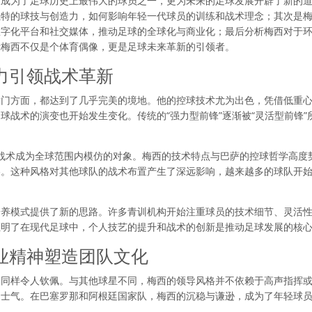
仅成为了足球历史上最伟大的球员之一，更为未来的足球发展开辟了新的
独特的球技与创造力，如何影响年轻一代球员的训练和战术理念；其次是
数字化平台和社交媒体，推动足球的全球化与商业化；最后分析梅西对于
示梅西不仅是个体育偶像，更是足球未来革新的引领者。
力引领战术革新
射门方面，都达到了几乎完美的境地。他的控球技术尤为出色，凭借低重
球战术的演变也开始发生变化。传统的“强力型前锋”逐渐被“灵活型前锋
taka”战术成为全球范围内模仿的对象。梅西的技术特点与巴萨的控球哲学
格。这种风格对其他球队的战术布置产生了深远影响，越来越多的球队开
培养模式提供了新的思路。许多青训机构开始注重球员的技术细节、灵活
证明了在现代足球中，个人技艺的提升和战术的创新是推动足球发展的核
业精神塑造团队文化
力同样令人钦佩。与其他球星不同，梅西的领导风格并不依赖于高声指挥
的士气。在巴塞罗那和阿根廷国家队，梅西的沉稳与谦逊，成为了年轻球