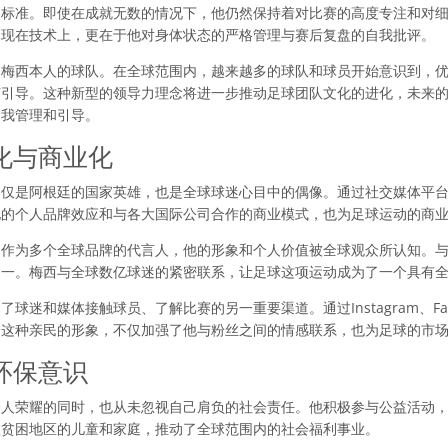
的标准。即使在成就无数的情况下，他仍然保持着对比赛的高度专注和对
体现在技术上，更在于他对身体状态的严格管理与赛后复盘的自我批评。
了梅西本人的球队。在全球范围内，越来越多的球队和球员开始意识到，
声引导。这种新型的领导力理念将进一步推动足球团队文化的进化，未来
自我管理和引导。
化与商业化
不仅是阿根廷的国家英雄，也是全球球迷心目中的偶像。通过社交媒体平
他的个人品牌效应和与各大国际公司合作的商业模式，也为足球运动的商
。作为多个全球品牌的代言人，他的形象和个人价值被全球观众所认知。
之一。梅西与全球数亿球迷的紧密联系，让足球这项运动成为了一个具有
球迷和媒体接触球员、了解比赛的另一重要渠道。通过Instagram、Fa
。这种亲民的形象，不仅加强了他与粉丝之间的情感联系，也为足球的市
环保意识
个人荣耀的同时，也从未忽视自己肩负的社会责任。他积极参与公益活动
数贫困地区的儿童和家庭，推动了全球范围内的社会福利事业。