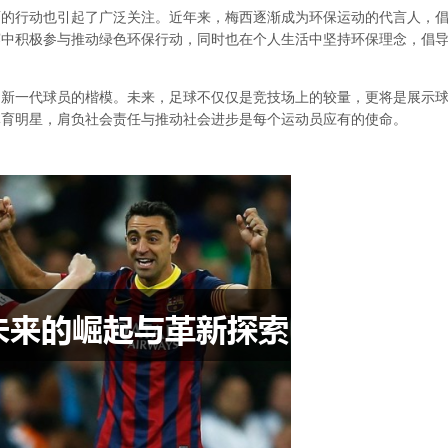
面的行动也引起了广泛关注。近年来，梅西逐渐成为环保运动的代言人，
赛中积极参与推动绿色环保行动，同时也在个人生活中坚持环保理念，倡
为新一代球员的楷模。未来，足球不仅仅是竞技场上的较量，更将是展示
体育明星，肩负社会责任与推动社会进步是每个运动员应有的使命。