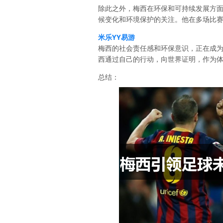
除此之外，梅西在环保和可持续发展方
候变化和环境保护的关注。他在多场比
米乐YY易游
梅西的社会责任感和环保意识，正在成
西通过自己的行动，向世界证明，作为
总结：