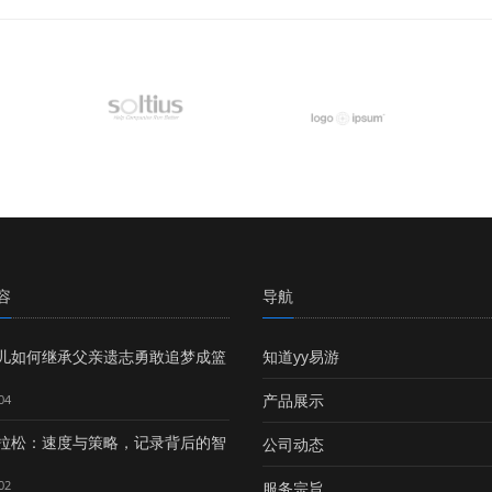
容
导航
儿如何继承父亲遗志勇敢追梦成篮
知道yy易游
产品展示
04
拉松：速度与策略，记录背后的智
公司动态
02
服务宗旨