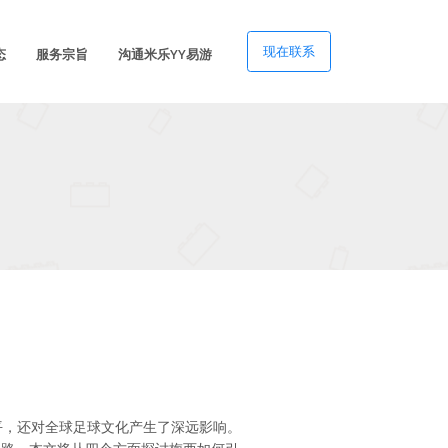
现在联系
态
服务宗旨
沟通米乐YY易游
平，还对全球足球文化产生了深远影响。