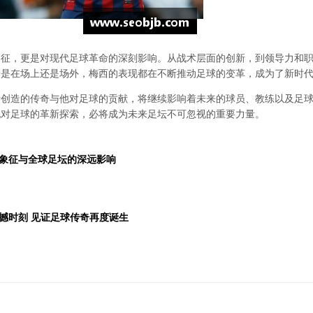
象征，更是对现代足球革命的深刻影响。从战术层面的创新，到领导力和
论是在场上还是场外，梅西的表现都在不断推动足球的变革，成为了新时
所创造的传奇与他对足球的贡献，将继续影响着未来的球员、教练以及足
他对足球的革新探索，必将成为未来足坛不可忽视的重要力量。
象征与全球足坛的深远影响
撼时刻 见证足球传奇再度诞生