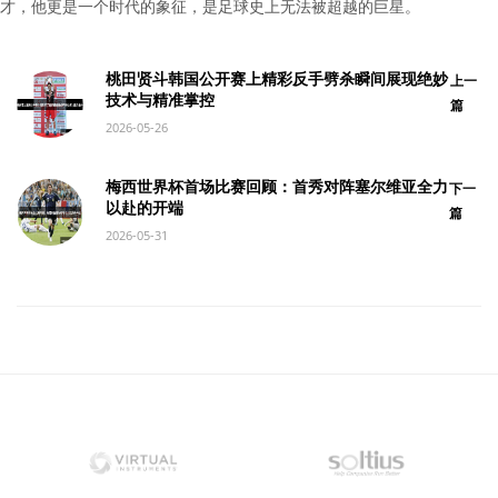
才，他更是一个时代的象征，是足球史上无法被超越的巨星。
桃田贤斗韩国公开赛上精彩反手劈杀瞬间展现绝妙
上一
技术与精准掌控
篇
2026-05-26
梅西世界杯首场比赛回顾：首秀对阵塞尔维亚全力
下一
以赴的开端
篇
2026-05-31