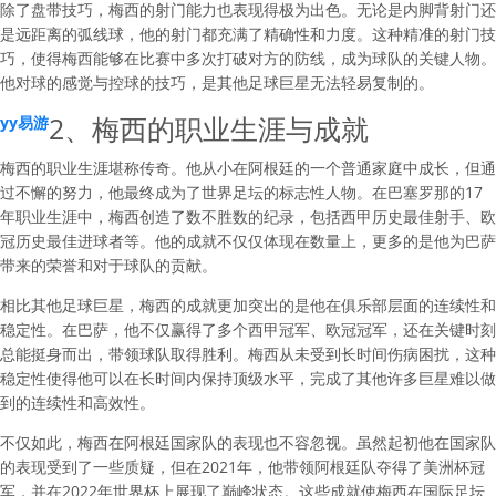
除了盘带技巧，梅西的射门能力也表现得极为出色。无论是内脚背射门还
是远距离的弧线球，他的射门都充满了精确性和力度。这种精准的射门技
巧，使得梅西能够在比赛中多次打破对方的防线，成为球队的关键人物。
他对球的感觉与控球的技巧，是其他足球巨星无法轻易复制的。
2、梅西的职业生涯与成就
yy易游
梅西的职业生涯堪称传奇。他从小在阿根廷的一个普通家庭中成长，但通
过不懈的努力，他最终成为了世界足坛的标志性人物。在巴塞罗那的17
年职业生涯中，梅西创造了数不胜数的纪录，包括西甲历史最佳射手、欧
冠历史最佳进球者等。他的成就不仅仅体现在数量上，更多的是他为巴萨
带来的荣誉和对于球队的贡献。
相比其他足球巨星，梅西的成就更加突出的是他在俱乐部层面的连续性和
稳定性。在巴萨，他不仅赢得了多个西甲冠军、欧冠冠军，还在关键时刻
总能挺身而出，带领球队取得胜利。梅西从未受到长时间伤病困扰，这种
稳定性使得他可以在长时间内保持顶级水平，完成了其他许多巨星难以做
到的连续性和高效性。
不仅如此，梅西在阿根廷国家队的表现也不容忽视。虽然起初他在国家队
的表现受到了一些质疑，但在2021年，他带领阿根廷队夺得了美洲杯冠
军，并在2022年世界杯上展现了巅峰状态。这些成就使梅西在国际足坛