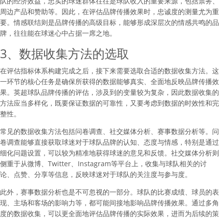
队的经济效益，忠实的球迷群体往往是球队收入的重要来源，包括票务、
周边产品和赞助等。因此，在评估品牌传播效果时，忠诚度的测量尤为重
要。情感联结则是品牌传播的高级目标，能够形成深层次的情感共鸣的品
牌，往往能在球迷心中占据一席之地。
3、数据收集方法的选取
在评估指标体系构建完成之后，接下来需要选取合适的数据收集方法。这
一环节的核心任务是确保所获得的数据能够真实、全面地反映品牌传播效
果。英超球队品牌传播的评估，涉及到的变量较为复杂，因此数据收集的
方法应当多样化，既要保证数据的可靠性，又要考虑到数据的时效性和完
整性。
常见的数据收集方法包括问卷调查、社交媒体分析、赛事数据分析等。问
卷调查能够直接获取球迷对于球队品牌的认知、态度与情感，特别是通过
细化问题设置，可以较为精准地获得球迷的意见和反馈。社交媒体分析则
侧重于从微博、Twitter、Instagram等平台上，收集与球队相关的讨
论、点赞、分享等信息，反映球迷对于球队的关注度与参与度。
此外，赛事数据分析也是不可忽视的一部分。球队的比赛成绩、球员的表
现、主场和客场的影响力等，都可能间接地影响品牌传播效果。通过多角
度的数据收集，可以更全面地评估品牌传播的实际效果，进而为后续的策