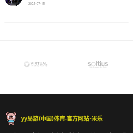
2025-07-15