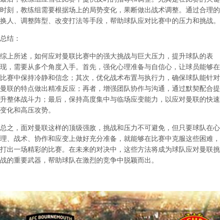
时刻，教练组需要根据场上的局势变化，果断做出战术调整。通过合理的
换人、调整阵型、改变打法等手段，帮助球队应对比赛中的压力和挑战。
总结：
综上所述，如何应对曼联比赛中的强大挑战与巨大压力，提升球队的表
现，需要从多个角度入手。首先，强化心理准备与自信心，让球员能够在
比赛中保持冷静和信念；其次，优化战术布置与执行力，确保球队能针对
曼联的特点做出精准反应；再者，增强团队协作与沟通，通过默契配合提
升整体战斗力；最后，保持高度集中与临场应变能力，以应对曼联的快速
变化和高压攻势。
总之，面对曼联这样的顶级强敌，挑战和压力不可避免，但只要球队在心
理、战术、协作和应变上做好充分准备，就能够在比赛中克服这些困难，
打出一场精彩的比赛。在未来的对决中，这些方法将成为球队应对曼联挑
战的重要武器，帮助球队在激烈的竞争中脱颖而出。