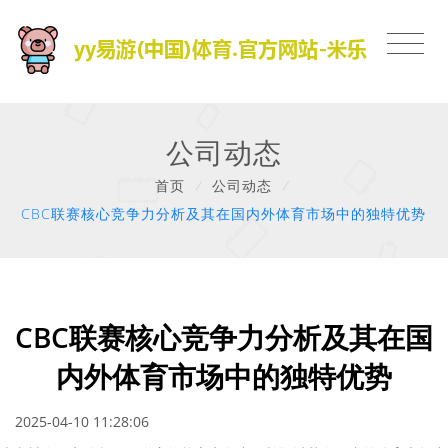
公司动态
首页
/
公司动态
/
CBC联赛核心竞争力分析及其在国内外体育市场中的独特优势
CBC联赛核心竞争力分析及其在国
内外体育市场中的独特优势
2025-04-10 11:28:06