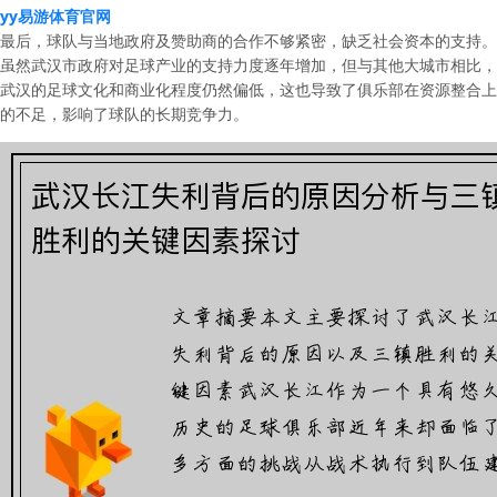
yy易游体育官网
最后，球队与当地政府及赞助商的合作不够紧密，缺乏社会资本的支持。
虽然武汉市政府对足球产业的支持力度逐年增加，但与其他大城市相比，
武汉的足球文化和商业化程度仍然偏低，这也导致了俱乐部在资源整合上
的不足，影响了球队的长期竞争力。