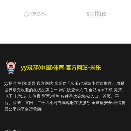
yy易游(中国)体育.官方网站-米乐⚽️『米乐YY易游小师妹推荐』,⚽️是
世界最受欢迎的在线品牌之一,网页版登录入口,全站app下载,竞猜,
电子,电竞,真人,体育,彩票,捕鱼,各种游戏等您来!入口、首页、平
台、登陆、官网、二十四小时专属客服在线服务!全球最安全,最信誉,
最公平的平台运营商!