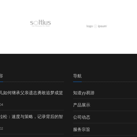
容
导航
儿如何继承父亲遗志勇敢追梦成篮
知道yy易游
产品展示
04
拉松：速度与策略，记录背后的智
公司动态
02
服务宗旨