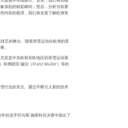
个方面展开详细探讨。首先，我们将回顾
印象深刻的精彩瞬间；然后，分析当前赛
这些内容的梳理，我们将全面了解欧洲青
示技艺的舞台。随着滑雪运动在欧洲的普
赛事。
，尤其是中东欧和东欧地区的滑雪运动逐
朗茨·穆尔（Franz Muller）等的
滑雪行业的关注。通过不断引入新的技术
的年轻选手托马斯·施密特在决赛中跳出了