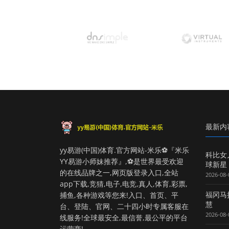
最新内
yy易游(中国)体育.官方网站-米乐⚽️『米乐
科比女
YY易游小师妹推荐』,⚽️是世界最受欢迎
球新星
的在线品牌之一,网页版登录入口,全站
2026-08-
app下载,竞猜,电子,电竞,真人,体育,彩票,
福冈马
捕鱼,各种游戏等您来!入口、首页、平
慧
台、登陆、官网、二十四小时专属客服在
2026-08-
线服务!全球最安全,最信誉,最公平的平台
运营商!