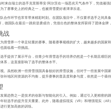
，当时来自瑞士的选手克里斯蒂安·阿尔茨在一场恶劣天气条件下，凭借顽
成为了赛事史上的经典之一，也被滑雪爱好者津津乐道。
团队合作环节也常常带来精彩时刻。在团队项目中，不仅要求选手之间具
比赛，德国队在最后一跳前逆袭成功，凭借出色的整体发挥获得了团体金牌
挑战
成为滑雪界一个举足轻重的赛事。随着赛事规模的扩大，越来越多的国家
展也面临着一些挑战。
轻选手提供了展示平台，但青少年滑雪选手的培养仍然是一个长期且艰巨
练体系，这直接影响了选手的整体水平。
重视。虽然欧洲一些滑雪强国具备较好的滑雪设施，但对于一些发展中国
何弥补地区间资源的不均衡，提升赛事的普及度和参与度，依然是一个亟
望
大发展趋势之一是技术的创新与智能化的引入。例如，通过引入更精密的
年轻选手的提升至关重要。此外，随着虚拟现实（VR）和增强现实（AR
术进行更加高效的训练。