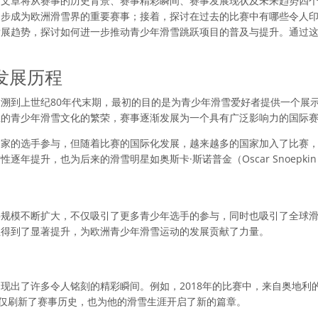
。文章将从赛事的历史背景、赛事精彩瞬间、赛事发展现状及未来趋势四
逐步成为欧洲滑雪界的重要赛事；接着，探讨在过去的比赛中有哪些令人
发展趋势，探讨如何进一步推动青少年滑雪跳跃项目的普及与提升。通过
。
发展历程
溯到上世纪80年代末期，最初的目的是为青少年滑雪爱好者提供一个展
兰的青少年滑雪文化的繁荣，赛事逐渐发展为一个具有广泛影响力的国际
国家的选手参与，但随着比赛的国际化发展，越来越多的国家加入了比赛
提升，也为后来的滑雪明星如奥斯卡·斯诺普金（Oscar Snoepkin）和弗
事规模不断扩大，不仅吸引了更多青少年选手的参与，同时也吸引了全球
性得到了显著提升，为欧洲青少年滑雪运动的发展贡献了力量。
现出了许多令人铭刻的精彩瞬间。例如，2018年的比赛中，来自奥地利
不仅刷新了赛事历史，也为他的滑雪生涯开启了新的篇章。