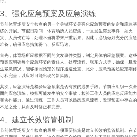
行。
3、强化应急预案及应急演练
节前体育场所安全检查的另一个关键环节是强化应急预案的制定和应急演
练的开展。节假日期间，体育场所人员密集，一旦发生突发事件，如火
灾、人员伤亡等，处理不当将带来严重后果。因此，必须做好充分的应急
准备，确保应急措施得当、反应迅速。
首先，体育场所应根据不同的突发事件类型，制定具体的应急预案。这些
预案应明确每个应急环节的责任人、处理流程、联系方式等，确保一旦发
生紧急情况，能够按照预定的程序迅速处置。此外，应急预案还应定期修
订和完善，以应对可能出现的新风险。
其次，应急演练是检验应急预案是否有效的必要手段。节前应组织一次全
面的应急演练，模拟可能发生的安全事故，检验工作人员的应急反应能力
和协作能力。通过演练，工作人员可以熟悉应急流程，发现预案中存在的
不足之处，从而及时修正和完善。
4、建立长效监管机制
节前体育场所安全检查的最后一项重要措施是建立长效的监管机制。在节
假日期间，虽然进行了一次全面的安全检查，但这并不意味着问题就能完