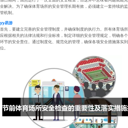
全解决。为了确保体育场所的安全管理长期有效，必须建立一套持续的监
管机制。
yy易游
首先，要建立完善的安全管理制度，并确保制度的执行力。所有体育场所
应根据相关的法律法规和行业标准，制定详细的安全管理规定，明确各个
环节的安全责任。通过制度化、规范化的管理，确保各项安全措施落实到
位。