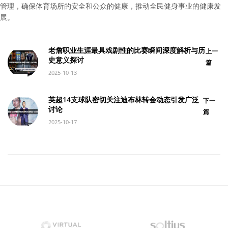
管理，确保体育场所的安全和公众的健康，推动全民健身事业的健康发
展。
老詹职业生涯最具戏剧性的比赛瞬间深度解析与历
上一
史意义探讨
篇
2025-10-13
英超14支球队密切关注迪布林转会动态引发广泛
下一
讨论
篇
2025-10-17