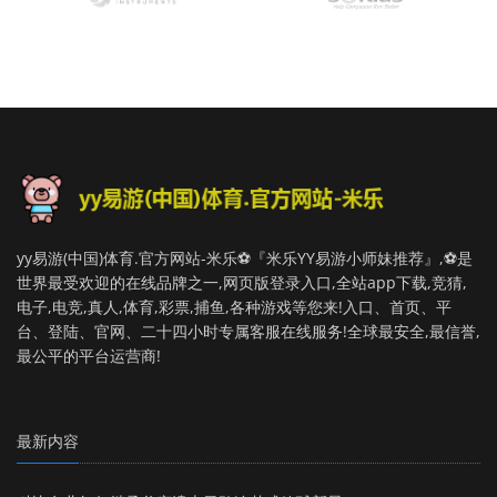
yy易游(中国)体育.官方网站-米乐⚽️『米乐YY易游小师妹推荐』,⚽️是
世界最受欢迎的在线品牌之一,网页版登录入口,全站app下载,竞猜,
电子,电竞,真人,体育,彩票,捕鱼,各种游戏等您来!入口、首页、平
台、登陆、官网、二十四小时专属客服在线服务!全球最安全,最信誉,
最公平的平台运营商!
最新内容