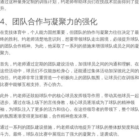
通过这种量身定制的训练计划，约老师帮助球员们在技战术层面得到了提
升。
4、团队合作与凝聚力的强化
在竞技体育中，个人能力固然重要，但团队的协作与凝聚力往往决定了最
终的胜利。约老师清楚地意识到，想要带领球队走出困境，必须提升球队
的团队合作精神。为此，他采取了一系列的措施来增强球队成员之间的凝
聚力。
首先，约老师通过定期的团队建设活动，加强球员之间的沟通和理解。在
这些活动中，球员们不仅能放松身心，还能通过集体活动加深彼此之间的
信任。约老师非常注重营造一个积极向上的团队氛围，让球员们在训练和
比赛中能够互相支持、齐心协力。
此外，约老师还鼓励球队中的核心球员发挥领导作用，带动其他球员一起
进步。通过在场上场下的言传身教，核心球员逐渐成为了球队的精神领
袖，为球队注入了更多的活力和信心。在这些领导者的带领下，整个球队
的氛围逐渐变得更加积极，合作精神愈发浓厚。
通过一系列的团队建设措施，约老师成功地提升了球队的整体默契度和战
斗力。最终，球队在比赛中展现出了强大的凝聚力，逆袭成功。