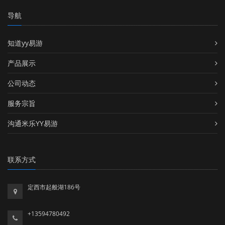
导航
知道yy易游
产品展示
公司动态
服务宗旨
沟通米乐YY易游
联系方式
定西市起般湖186号
+13594780492