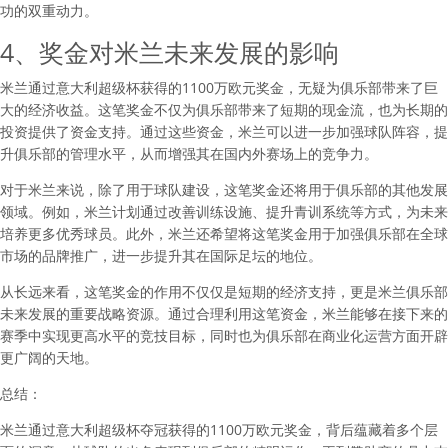
功的双重动力。
4、奖金对米兰未来发展的影响
米兰通过意大利超级杯获得的1100万欧元奖金，无疑为俱乐部带来了巨
大的经济收益。这笔奖金不仅为俱乐部带来了短期的现金流，也为长期的
投资提供了资金支持。通过这些资金，米兰可以进一步加强球队阵容，提
升俱乐部的管理水平，从而增强其在国内外赛场上的竞争力。
对于米兰来说，除了用于球队建设，这笔奖金还将用于俱乐部的其他发展
领域。例如，米兰计划通过改善训练设施、提升青训系统等方式，为未来
培养更多优秀球员。此外，米兰还希望将这笔奖金用于加强俱乐部在全球
市场的品牌推广，进一步提升其在国际足坛的地位。
从长远来看，这笔奖金的作用不仅仅是短期的经济支持，更是米兰俱乐部
未来发展的重要战略资源。通过合理利用这笔资金，米兰能够在接下来的
赛季中实现更高水平的竞技目标，同时也为俱乐部在商业化运营方面开辟
更广阔的天地。
总结：
米兰通过意大利超级杯夺冠获得的1100万欧元奖金，背后蕴藏着多个层