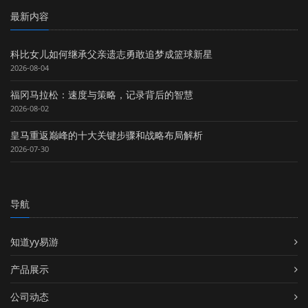
最新内容
科比女儿如何继承父亲遗志勇敢追梦成篮球新星
2026-08-04
福冈马拉松：速度与策略，记录背后的智慧
2026-08-02
皇马重返巅峰的十大关键步骤和战略布局解析
2026-07-30
导航
知道yy易游
产品展示
公司动态