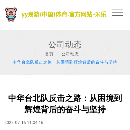
公司动态
首页
/
公司动态
/
中华台北队反击之路：从困境到辉煌背后的奋斗与坚持
中华台北队反击之路：从困境到
辉煌背后的奋斗与坚持
2025-07-16 11:04:16