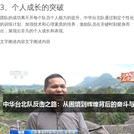
3、个人成长的突破
团队的成功离不开每个队员个人能力的提升。中华台北队通过制定个性化
的训练计划、加强技术和心理素质的培养，激励队员在关键时刻挺身而
出，展现出非凡的个人成长和表现。
文字阐述内容
文字阐述内容