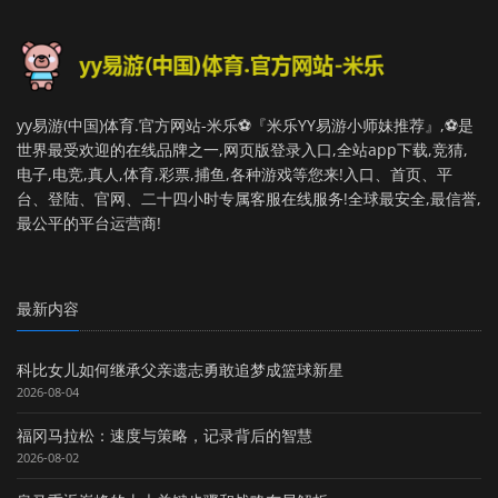
yy易游(中国)体育.官方网站-米乐⚽️『米乐YY易游小师妹推荐』,⚽️是
世界最受欢迎的在线品牌之一,网页版登录入口,全站app下载,竞猜,
电子,电竞,真人,体育,彩票,捕鱼,各种游戏等您来!入口、首页、平
台、登陆、官网、二十四小时专属客服在线服务!全球最安全,最信誉,
最公平的平台运营商!
最新内容
科比女儿如何继承父亲遗志勇敢追梦成篮球新星
2026-08-04
福冈马拉松：速度与策略，记录背后的智慧
2026-08-02