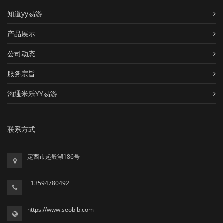
知道yy易游
产品展示
公司动态
服务宗旨
沟通米乐YY易游
联系方式
定西市起般湖186号
+13594780492
https://www.seobjb.com