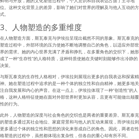
鲜明与开放，她的文化塑造过程中，个人意识和自我表达占据了主导地
位。这种文化背景上的差异，影响了她们对世界的理解及与他人互动的方
式。
3、人物塑造的多重维度
在人物塑造方面，斯瓦泰克与伊埃拉呈现出截然不同的形象。斯瓦泰克的
塑造过程中，外部环境的压力使她不断地调整自己的角色，以适应外部世
界的需求。她的内心世界充满了矛盾和挣扎，在多重角色的交织下，她形
成了一种“生存性”的人格特质，这种特质使她在关键时刻能够作出冷静的
决策。
与斯瓦泰克的生存性人格相对，伊埃拉则展现出更多的自我表达和探索精
神。她在塑造过程中追求的是一种个体的独立性和自由精神，她更多地关
注自我发展和内心的声音。在这一点上，伊埃拉体现了一种“创造性”的人
格，这种人格特征使她在面对外部世界时更加从容，且更有可能做出颠覆
性的行为。
此外，人物塑造的深度与社会角色的交织也是两者的重要差异。斯瓦泰克
的塑造多通过其社会地位、家庭背景和与他人的互动来展现，而伊埃拉则
更多通过个体的独立性和思想的演化来形成自己的角色。因此，两者在性
格塑造的过程中，虽然都体现出复杂性，但各自的重心却有所不同。