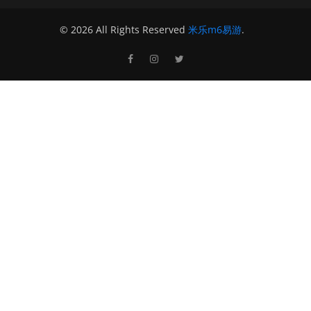
© 2026 All Rights Reserved
米乐m6易游
.