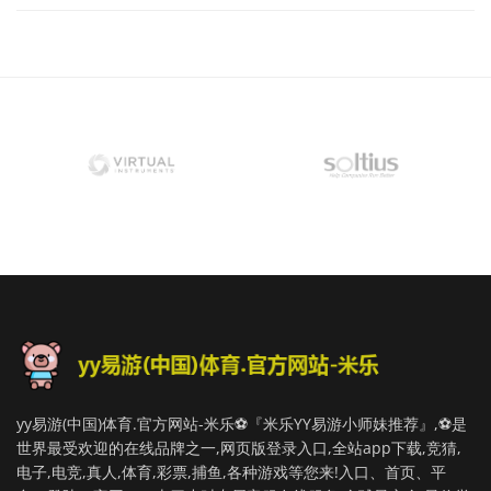
yy易游(中国)体育.官方网站-米乐⚽️『米乐YY易游小师妹推荐』,⚽️是
世界最受欢迎的在线品牌之一,网页版登录入口,全站app下载,竞猜,
电子,电竞,真人,体育,彩票,捕鱼,各种游戏等您来!入口、首页、平