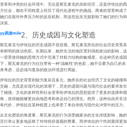
变革和冲突的社会环境中。无论是斯瓦泰克的东欧经历，还是伊埃拉的西
方社会，都在不同程度上经历了现代化进程中的挑战。两者的背景构成了
她们在面对外界压力时的反应机制，而这些反应无疑影响了她们的行为和
决策。
2、历史成因与文化塑造
yy易游mile
斯瓦泰克与伊埃拉的历史成因不容忽视。斯瓦泰克所在的社会历史背景具
有鲜明的政治色彩。长期以来，她所生活的地区受到强权政治的影响，这
一背景使得她的思维方式中充满了对权力结构的敏感度。在这种历史成因
下，斯瓦泰克的行为往往带有一种“战略性”的色彩，她不仅要为自己的未
来考虑，还必须与复杂的政治环境进行周旋。
伊埃拉的历史背景则较为复杂且多元。她所在的社会经历了文化的碰撞和
交融，尤其是在现代化的浪潮下，历史的遗留问题与现代社会的要求发生
了碰撞。文化的多样性和社会变革给伊埃拉的思想提供了更多的选择和视
角，使得她能够更自由地思考和表达自己的理念。然而，这种自由并非没
有代价，伊埃拉在某种程度上也承受了来自传统与现代化冲突中的压力。
从文化塑造的角度看，斯瓦泰克的行为深受她家乡的文化传统影响，她的
言行举止更多地反映了对传统价值观的尊重。而伊埃拉的个性则显得更加