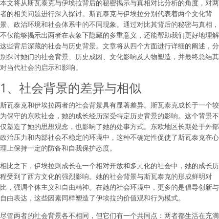
本文将从斯瓦泰克与伊埃拉背后的秘密揭示与真相对比分析的角度，对两
者的相关问题进行深入探讨。斯瓦泰克与伊埃拉分别代表着两个文化背
景、政治环境和社会体系中的不同现象。通过对比其背后的秘密与真相，
不仅能够揭示出两者在表象下隐藏的多重意义，还能帮助我们更好地理解
这些背后深藏的社会与历史背景。文章将从四个方面进行详细的阐述，分
别探讨她们的社会背景、历史成因、文化影响及人物塑造，并最终总结其
对当代社会的启示和影响。
1、社会背景的差异与相似
斯瓦泰克和伊埃拉两者的社会背景具有显著差异。斯瓦泰克成长于一个较
为保守的东欧社会，她的成长经历深受特定历史背景的影响。这个背景不
仅塑造了她的思想观念，也影响了她的处事方式。东欧地区长期处于外部
政治压力和内部社会不稳定的环境中，这种不确定性促使了斯瓦泰克在心
理上保持一定的防备和自我保护态度。
相比之下，伊埃拉则成长在一个相对开放和多元化的社会中，她的成长历
程受到了西方文化的强烈影响。她的社会背景与斯瓦泰克的形成鲜明对
比，强调个体主义和自由精神。在她的社会环境中，更多的是倡导创新与
自由表达，这些因素同样塑造了伊埃拉的价值观和行为模式。
尽管两者的社会背景各不相同，但它们有一个共同点：两者都生活在充满