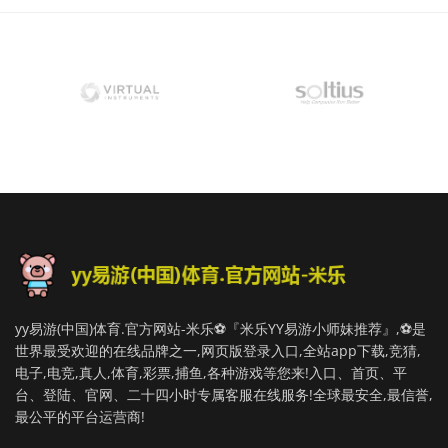
yy易游(中国)体育.官方网站-米乐⚽️『米乐YY易游小师妹推荐』,⚽️是
世界最受欢迎的在线品牌之一,网页版登录入口,全站app下载,竞猜,
电子,电竞,真人,体育,彩票,捕鱼,各种游戏等您来!入口、首页、平
台、登陆、官网、二十四小时专属客服在线服务!全球最安全,最信誉,
最公平的平台运营商!