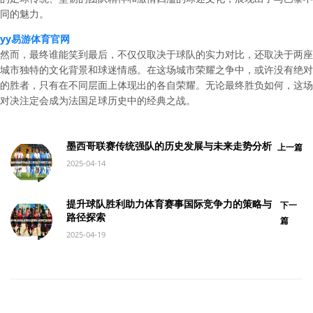
同的魅力。
yy易游体育官网
然而，最终谁能笑到最后，不仅仅取决于球队的实力对比，还取决于两座
城市独特的文化背景和球迷情感。在这场城市荣耀之争中，或许没有绝对
的胜者，只有在不同层面上体现出的各自荣耀。无论最终胜负如何，这场
对决注定会成为法国足球历史中的经典之战。
墨西哥联赛传统强队的历史发展与未来走势分析
上一篇
2025-04-14
提升球队胜利助力体育赛事国际竞争力的策略与
下一
路径探索
篇
2025-04-19