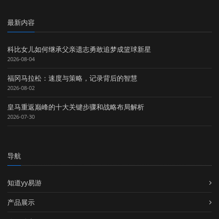
最新内容
科比女儿如何继承父亲遗志勇敢追梦成篮球新星
2026-08-04
福冈马拉松：速度与策略，记录背后的智慧
2026-08-02
皇马重返巅峰的十大关键步骤和战略布局解析
2026-07-30
导航
知道yy易游
产品展示