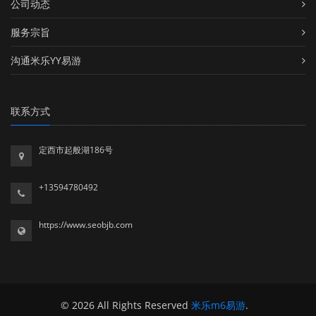
公司动态
服务宗旨
沟通米乐YY易游
联系方式
定西市起般湖186号
+13594780492
https://www.seobjb.com
© 2026 All Rights Reserved
米乐m6易游
.