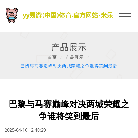
产品展示
首页
/
产品展示
/
巴黎与马赛巅峰对决两城荣耀之争谁将笑到最后
巴黎与马赛巅峰对决两城荣耀之
争谁将笑到最后
2025-04-16 12:40:29