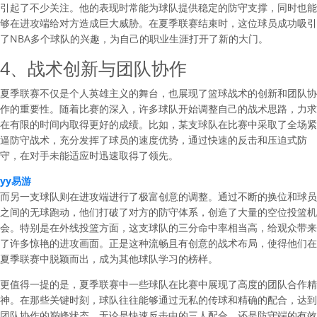
引起了不少关注。他的表现时常能为球队提供稳定的防守支撑，同时也能
够在进攻端给对方造成巨大威胁。在夏季联赛结束时，这位球员成功吸引
了NBA多个球队的兴趣，为自己的职业生涯打开了新的大门。
4、战术创新与团队协作
夏季联赛不仅是个人英雄主义的舞台，也展现了篮球战术的创新和团队协
作的重要性。随着比赛的深入，许多球队开始调整自己的战术思路，力求
在有限的时间内取得更好的成绩。比如，某支球队在比赛中采取了全场紧
逼防守战术，充分发挥了球员的速度优势，通过快速的反击和压迫式防
守，在对手未能适应时迅速取得了领先。
yy易游
而另一支球队则在进攻端进行了极富创意的调整。通过不断的换位和球员
之间的无球跑动，他们打破了对方的防守体系，创造了大量的空位投篮机
会。特别是在外线投篮方面，这支球队的三分命中率相当高，给观众带来
了许多惊艳的进攻画面。正是这种流畅且有创意的战术布局，使得他们在
夏季联赛中脱颖而出，成为其他球队学习的榜样。
更值得一提的是，夏季联赛中一些球队在比赛中展现了高度的团队合作精
神。在那些关键时刻，球队往往能够通过无私的传球和精确的配合，达到
团队协作的巅峰状态。无论是快速反击中的三人配合，还是防守端的有效