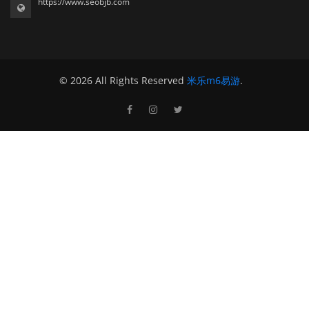
https://www.seobjb.com
© 2026 All Rights Reserved
米乐m6易游
.