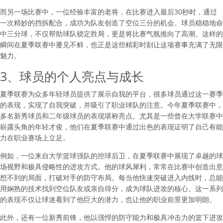
而另一场比赛中，一位经验丰富的老将，在比赛进入最后30秒时，通过
一次精妙的挡拆配合，成功为队友创造了空位三分的机会。球员稳稳地命
中三分球，不仅帮助球队锁定胜局，更是将比赛气氛推向了高潮。这样的
瞬间在夏季联赛中屡见不鲜，也正是这些精彩时刻让这项赛事充满了无限
魅力。
3、球员的个人亮点与成长
夏季联赛为众多年轻球员提供了展示自我的平台，很多球员通过这一赛季
的表现，实现了自我突破，并吸引了职业球队的注意。今年夏季联赛中，
多名新秀球员和二年级球员的表现堪称亮点。尤其是一些曾在大学联赛中
崭露头角的年轻才俊，他们在夏季联赛中通过出色的表现证明了自己有能
力在职业赛场上立足。
例如，一位来自大学篮球强队的控球后卫，在夏季联赛中展现了卓越的球
场视野和极具侵略性的进攻方式。他的球风犀利，常常在比赛中创造出意
想不到的局面，打破对手的防守布局。每当他快速突破进入内线时，总能
用娴熟的技术找到空位队友或亲自得分，成为球队进攻的核心。这一系列
的表现不仅让球迷看到了他巨大的潜力，也让他的职业前景更加明朗。
此外，还有一位新秀前锋，他以强悍的防守能力和极具冲击力的篮下进攻