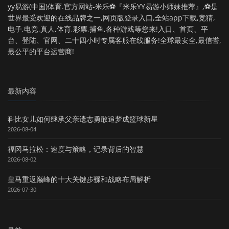
yy易游(中国)体育.官方网站-米乐⚽️『米乐YY易游小师妹推荐』,⚽️是
世界最受欢迎的在线品牌之一,网页版登录入口,全站app下载,竞猜,
电子,电竞,真人,体育,彩票,捕鱼,各种游戏等您来!入口、首页、平
台、登陆、官网、二十四小时专属客服在线服务!全球最安全,最信誉,
最公平的平台运营商!
最新内容
科比女儿如何继承父亲遗志勇敢追梦成篮球新星
2026-08-04
福冈马拉松：速度与策略，记录背后的智慧
2026-08-02
皇马重返巅峰的十大关键步骤和战略布局解析
2026-07-30