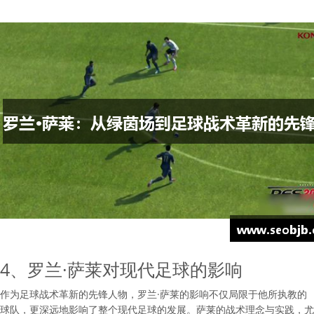
4、罗兰·萨莱对现代足球的影响
作为足球战术革新的先锋人物，罗兰·萨莱的影响不仅局限于他所执教的
球队，更深远地影响了整个现代足球的发展。萨莱的战术理念与实践，尤