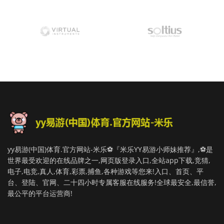
yy易游(中国)体育.官方网站-米乐⚽️『米乐YY易游小师妹推荐』,⚽️是
世界最受欢迎的在线品牌之一,网页版登录入口,全站app下载,竞猜,
电子,电竞,真人,体育,彩票,捕鱼,各种游戏等您来!入口、首页、平
台、登陆、官网、二十四小时专属客服在线服务!全球最安全,最信誉,
最公平的平台运营商!