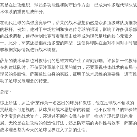
其是在进攻组织、球员多功能性和防守协作方面，已成为许多现代球队战
术体系的重要组成部分。
在现代足球的高强度竞争中，萨莱的战术思想仍然是众多顶级球队所推崇
的标杆。例如，他对于中场控制和快速传导球的强调，影响了许多俱乐部
的战术调整，使得控制比赛节奏和反击效率成为现代足球的核心元素之
一。此外，萨莱还提倡灵活多变的阵型，这使得球队在面对不同对手时能
够根据实际情况进行战术调整。
萨莱的战术革新也对教练们的思维方式产生了深刻影响。许多新一代教练
在构建球队时，不仅要注重单个球员的能力，还要重视整体战术的布局与
球员的多面性。萨莱通过自身的实践，证明了战术思维的重要性，进而推
动了足球发展理念的转变。
总结：
综上所述，罗兰·萨莱作为一名杰出的球员和教练，他在足球战术领域的
贡献是不可忽视的。从球员到战术思想家的转型，他不仅将自己的经验转
化为宝贵的战术资产，还通过不断的实践与创新，推动了现代足球的发
展。无论是在进攻端的创造性打法，还是防守端的协作性与效率，萨莱的
战术理念都为今天的足球世界注入了新的生命。