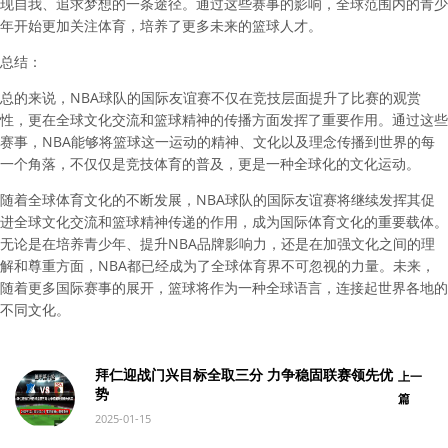
现自我、追求梦想的一条途径。通过这些赛事的影响，全球范围内的青少
年开始更加关注体育，培养了更多未来的篮球人才。
总结：
总的来说，NBA球队的国际友谊赛不仅在竞技层面提升了比赛的观赏
性，更在全球文化交流和篮球精神的传播方面发挥了重要作用。通过这些
赛事，NBA能够将篮球这一运动的精神、文化以及理念传播到世界的每
一个角落，不仅仅是竞技体育的普及，更是一种全球化的文化运动。
随着全球体育文化的不断发展，NBA球队的国际友谊赛将继续发挥其促
进全球文化交流和篮球精神传递的作用，成为国际体育文化的重要载体。
无论是在培养青少年、提升NBA品牌影响力，还是在加强文化之间的理
解和尊重方面，NBA都已经成为了全球体育界不可忽视的力量。未来，
随着更多国际赛事的展开，篮球将作为一种全球语言，连接起世界各地的
不同文化。
拜仁迎战门兴目标全取三分 力争稳固联赛领先优
上一
势
篇
2025-01-15