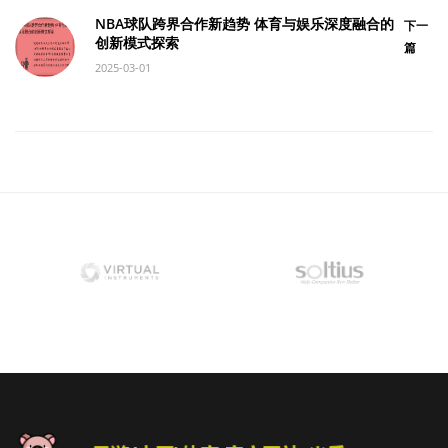
NBA球队跨界合作新趋势 体育与娱乐深度融合的
下一
创新模式探索
篇
2025-03-01