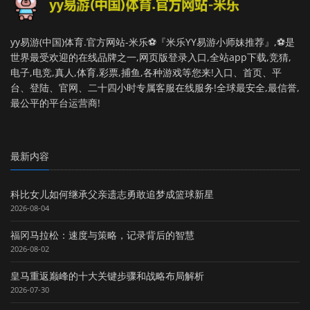
yy易游(中国)体育.官方网站-米乐⚽️『米乐YY易游小师妹推荐』,⚽️是
世界最受欢迎的在线品牌之一,网页版登录入口,全站app下载,竞猜,
电子,电竞,真人,体育,彩票,捕鱼,各种游戏等您来!入口、首页、平
台、登陆、官网、二十四小时专属客服在线服务!全球最安全,最信誉,
最公平的平台运营商!
最新内容
科比女儿如何继承父亲遗志勇敢追梦成篮球新星
2026-08-04
福冈马拉松：速度与策略，记录背后的智慧
2026-08-02
皇马重返巅峰的十大关键步骤和战略布局解析
2026-07-30