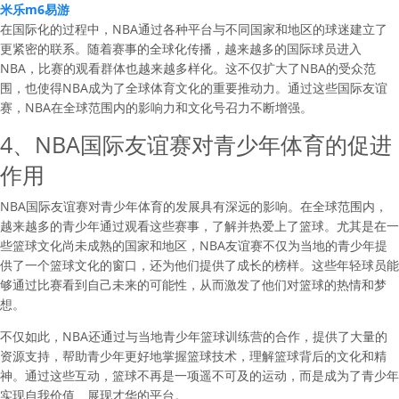
米乐m6易游
在国际化的过程中，NBA通过各种平台与不同国家和地区的球迷建立了
更紧密的联系。随着赛事的全球化传播，越来越多的国际球员进入
NBA，比赛的观看群体也越来越多样化。这不仅扩大了NBA的受众范
围，也使得NBA成为了全球体育文化的重要推动力。通过这些国际友谊
赛，NBA在全球范围内的影响力和文化号召力不断增强。
4、NBA国际友谊赛对青少年体育的促进
作用
NBA国际友谊赛对青少年体育的发展具有深远的影响。在全球范围内，
越来越多的青少年通过观看这些赛事，了解并热爱上了篮球。尤其是在一
些篮球文化尚未成熟的国家和地区，NBA友谊赛不仅为当地的青少年提
供了一个篮球文化的窗口，还为他们提供了成长的榜样。这些年轻球员能
够通过比赛看到自己未来的可能性，从而激发了他们对篮球的热情和梦
想。
不仅如此，NBA还通过与当地青少年篮球训练营的合作，提供了大量的
资源支持，帮助青少年更好地掌握篮球技术，理解篮球背后的文化和精
神。通过这些互动，篮球不再是一项遥不可及的运动，而是成为了青少年
实现自我价值、展现才华的平台。