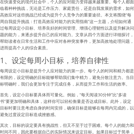
在快速变化的现代社会中，个人的应对能力变得越来越重要。每个人都面
临着种种挑战，无论是工作压力、家庭责任，还是自我发展的需求，如何
高效应对这些挑战已经成为提升个人竞争力的重要途径。本文将围绕“每
周自我提升挑战：打造高效应对能力的实用指南”这一主题，介绍如何通
过每周设定小目标、培养良好的时间管理、增强心理韧性以及提升解决问
题的能力，来逐步提升自己的应对能力。文章从四个方面进行详细探讨，
帮助读者在日常生活和工作中应对各种突发事件，更加高效地处理问题，
进而提高个人的综合素质。
1、设定每周小目标，培养自律性
每周设定小目标是提升个人应对能力的第一步。每个人的时间和精力都是
有限的，设定明确的目标能够帮助我们集中精力，避免分散注意力。当目
标明确时，我们会更加专注于完成任务，从而提升工作和生活的效率。
首先，设定小目标要具体而可量化。例如，“每天阅读30分钟”比“多读
书”要更加明确和具体，这样你可以轻松衡量是否达成目标。此外，设定
目标时要注意考虑自身的时间安排，确保目标是能够在每周内完成的，以
避免过度设定目标造成挫败感。
其次，目标的设定要具有挑战性，但又不至于过于困难。每个人的能力和
时间不同，因此要根据自己的实际情况来设定目标。如果目标过于简单，