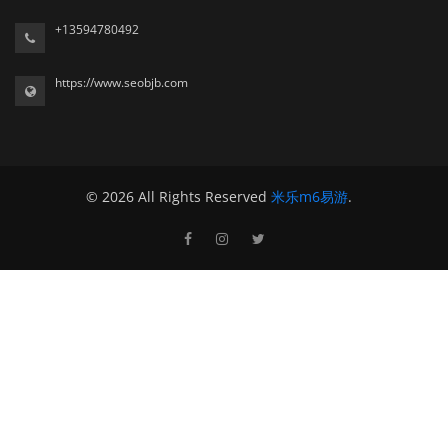
+13594780492
https://www.seobjb.com
© 2026 All Rights Reserved
米乐m6易游
.