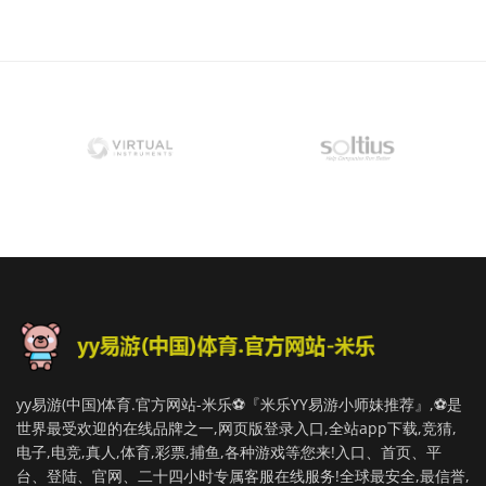
yy易游(中国)体育.官方网站-米乐⚽️『米乐YY易游小师妹推荐』,⚽️是
世界最受欢迎的在线品牌之一,网页版登录入口,全站app下载,竞猜,
电子,电竞,真人,体育,彩票,捕鱼,各种游戏等您来!入口、首页、平
台、登陆、官网、二十四小时专属客服在线服务!全球最安全,最信誉,