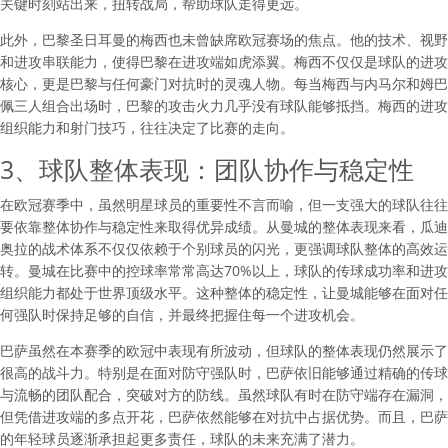
关键时刻站出来，扭转战局，帮助球队走得更远。
此外，巴黎圣日耳曼的梅西也未曾缺席欧冠赛场的焦点。他的技术、视野
和进攻串联能力，使得巴黎在进攻端如虎添翼。梅西不仅仅是球队的进攻
核心，更是巴黎与任何豪门对抗时的灵魂人物。每当梅西与内马尔和姆巴
佩三人组合出场时，巴黎的攻击火力几乎没有球队能够抵挡。梅西的进攻
组织能力和射门技巧，往往决定了比赛的走向。
3、球队整体表现：团队协作与稳定性
在欧冠赛季中，虽然明星球员的重要性不言而喻，但一支强大的球队往往
要依靠整体协作与稳定性来取得优异成绩。从曼城的整体表现来看，瓜迪
奥拉的战术体系不仅仅依赖于个别球员的闪光，更强调球队整体的高效运
转。曼城在比赛中的控球率常常高达70%以上，球队的传球成功率和进攻
组织能力都处于世界顶级水平。这种整体的稳定性，让曼城能够在面对任
何强队时保持足够的自信，并最终把握住每一个进攻机会。
巴萨虽然在本赛季的欧冠中表现有所波动，但球队的整体表现仍然展示了
很高的战斗力。特别是在面对防守强队时，巴萨依旧能够通过精确的传球
与流畅的团队配合，突破对方的防线。虽然球队有时在防守端存在漏洞，
但凭借进攻端的多点开花，巴萨依然能够在对抗中占据优势。而且，巴萨
的年轻球员逐渐承担起更多责任，球队的未来充满了潜力。