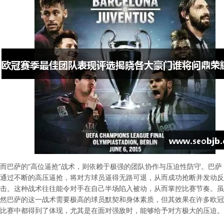
而巴萨的“高位逼抢”战术，则依赖于极强的团队协作与压迫性防守。巴萨
通过不断的高压逼抢，将对方球员逼得无路可退，从而成功抢断并发动反
击。这种战术往往能令对手在自己半场陷入被动，从而掌控比赛节奏。虽
然巴萨的这一战术需要极高的球员默契和身体素质，但其效果在许多欧冠
比赛中都得到了体现，尤其是在面对强敌时，能够给予对方极大的压迫。