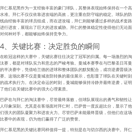
拜仁慕尼黑作为一支经验丰富的豪门球队，其整体表现始终保持在一个高
水准。拜仁不仅仅依靠进攻端的高效，更注重在防守端的稳定。球队的防
线由经验丰富的球员组成，而在进攻端，拜仁则能够通过多样的战术套路
进行进攻，展现出了巨大的进攻威胁。拜仁的整体稳定性使得他们无论面
对何种对手，都能够始终保持竞争力。
4、关键比赛：决定胜负的瞬间
在欧冠这样的大赛中，关键比赛往往决定了冠军的归属。每一场激烈的淘
汰赛，都是对球队实力和意志的严峻考验。曼城本赛季在与巴黎圣日耳曼
的半决赛中，凭借哈兰德的进球和整体团队的默契配合，成功逆袭晋级决
赛。这场比赛不仅是曼城攻防转换的最佳展示，也彰显了球队在关键时刻
的战术执行力。在决定命运的时刻，曼城能够保持冷静并最终逆袭，证明
了他们在关键比赛中的强大心理素质。
巴萨在与拜仁的淘汰赛中，尽管最终落败，但球队展现出的勇气和韧性让
人印象深刻。尤其是在客场面对拜仁时，巴萨曾一度反超比分，显示了他
们强大的团队凝聚力和进攻火力。尽管巴萨未能最终晋级，但他们在这场
比赛中的表现，仍为他们赢得了广泛的赞誉。
拜仁慕尼黑的关键比赛同样值得一提，特别是在与切尔西的决赛中。拜仁