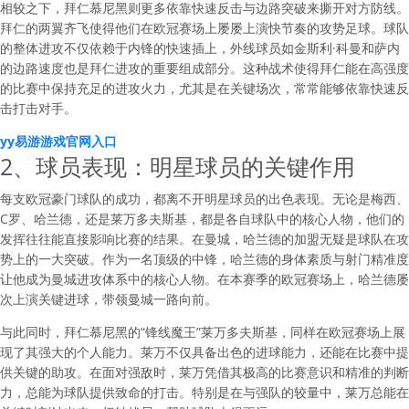
相较之下，拜仁慕尼黑则更多依靠快速反击与边路突破来撕开对方防线。
拜仁的两翼齐飞使得他们在欧冠赛场上屡屡上演快节奏的攻势足球。球队
的整体进攻不仅依赖于内锋的快速插上，外线球员如金斯利·科曼和萨内
的边路速度也是拜仁进攻的重要组成部分。这种战术使得拜仁能在高强度
的比赛中保持充足的进攻火力，尤其是在关键场次，常常能够依靠快速反
击打击对手。
yy易游游戏官网入口
2、球员表现：明星球员的关键作用
每支欧冠豪门球队的成功，都离不开明星球员的出色表现。无论是梅西、
C罗、哈兰德，还是莱万多夫斯基，都是各自球队中的核心人物，他们的
发挥往往能直接影响比赛的结果。在曼城，哈兰德的加盟无疑是球队在攻
势上的一大突破。作为一名顶级的中锋，哈兰德的身体素质与射门精准度
让他成为曼城进攻体系中的核心人物。在本赛季的欧冠赛场上，哈兰德屡
次上演关键进球，带领曼城一路向前。
与此同时，拜仁慕尼黑的“锋线魔王”莱万多夫斯基，同样在欧冠赛场上展
现了其强大的个人能力。莱万不仅具备出色的进球能力，还能在比赛中提
供关键的助攻。在面对强敌时，莱万凭借其极高的比赛意识和精准的判断
力，总能为球队提供致命的打击。特别是在与强队的较量中，莱万总能在