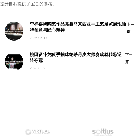
提升自我提供了宝贵的参考。
李梓嘉携陶艺作品亮相马来西亚手工艺展览展现独
上一
特创意与匠心精神
篇
2026-05-17
桃田贤斗凭反手抽球绝杀丹麦大师赛成就精彩逆
下一
转夺冠
篇
2026-05-25