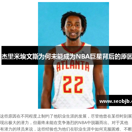
这些原因在不同程度上制约了他职业生涯的发展，尽管他曾在某些时刻展
现出极大的潜力，但最终未能在竞争激烈的NBA中脱颖而出。对于其他
有潜力的球员来说，这些经验也为他们在职业生涯中如何克服困难、不断