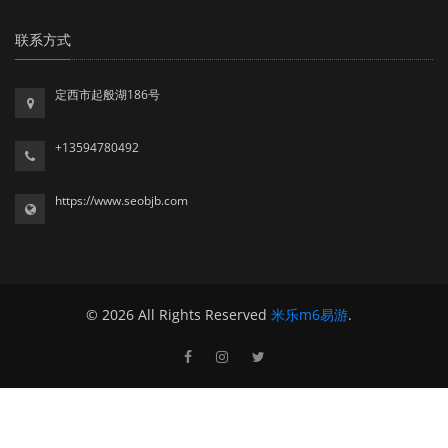
联系方式
定西市起般湖186号
+13594780492
https://www.seobjb.com
© 2026 All Rights Reserved
米乐m6易游
.