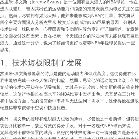
杰里米·埃文斯（Jeremy Evans）是一位拥有巨大潜力的NBA球员，他在
进入联盟后，曾因其出色的运动能力和炫酷的扣篮表演成为球迷关注的焦
点。然而，尽管拥有如此天赋，他并未能够成为NBA的巨星。本文将从
四个主要方面深入分析杰里米·埃文斯未能成为NBA巨星的原因，分别从
技术短板、球队角色、心理因素和伤病影响等角度进行详细阐述。文章通
过全面探讨这些因素，旨在揭示一个天赋出众的球员为何未能兑现其巨星
潜力。通过这一分析，也为了解如何更好地培养NBA年轻球员提供一些
思考。
1、技术短板限制了发展
杰里米·埃文斯最显著的特点是他的运动能力和弹跳高度，这使得他在比
赛中能够完成一些令人惊叹的扣篮。然而，尽管他的运动能力出众，但埃
文斯的技术水平却存在明显短板。尤其是在进攻端，埃文斯的投篮稳定性
较差，这使得他很难在高水平的NBA比赛中发挥出色。尤其是在三分球
和中远投方面，他的投篮命中率常常无法达到平均水平，这使得他在进攻
端显得非常依赖于空切和快速反击。
此外，埃文斯的控球和组织能力也较为薄弱。尽管他是一名前锋，但其进
攻套路比较单一，缺乏有效的得分手段。对于一名现代NBA球员来说，
尤其是对于前锋位置的球员，良好的外线投射和一对一得分能力是必不可