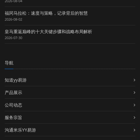
2026-08-04
福冈马拉松：速度与策略，记录背后的智慧
2026-08-02
皇马重返巅峰的十大关键步骤和战略布局解析
2026-07-30
导航
知道yy易游
产品展示
公司动态
服务宗旨
沟通米乐YY易游