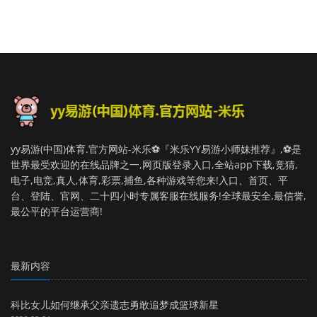
yy易游(中国)体育.官方网站-米乐⚽️『米乐YY易游小师妹推荐』,⚽️是
世界最受欢迎的在线品牌之一,网页版登录入口,全站app下载,竞猜,
电子,电竞,真人,体育,彩票,捕鱼,各种游戏等您来!入口、首页、平
台、登陆、官网、二十四小时专属客服在线服务!全球最安全,最信誉,
最公平的平台运营商!
最新内容
科比女儿如何继承父亲遗志勇敢追梦成篮球新星