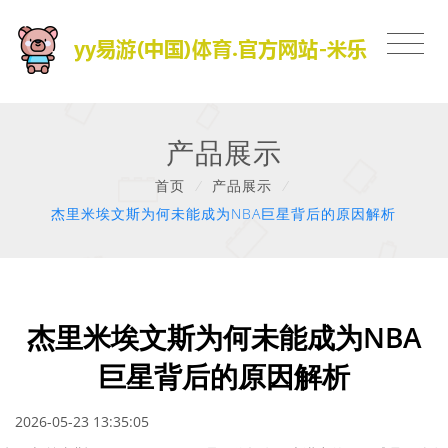
产品展示
首页
/
产品展示
/
杰里米埃文斯为何未能成为NBA巨星背后的原因解析
杰里米埃文斯为何未能成为NBA
巨星背后的原因解析
2026-05-23 13:35:05