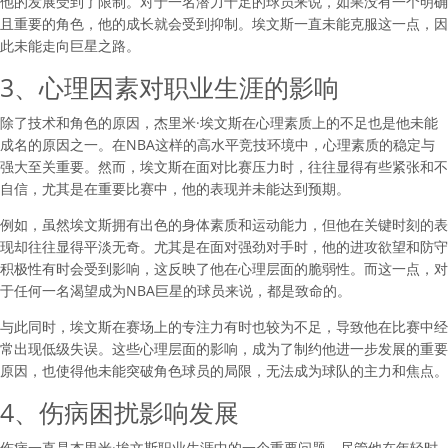
他的发展受到了限制。对于一名潜力十足的球员来说，如果没有一个明确
且重要的角色，他的成长就会受到抑制。埃文斯一直未能克服这一点，因
此未能走向巨星之路。
3、心理因素对职业生涯的影响
除了技术和角色的原因，杰里米·埃文斯在心理素质上的不足也是他未能
成名的原因之一。在NBA这样的高水平竞技环境中，心理素质的稳定与
强大至关重要。然而，埃文斯在面对比赛压力时，往往显得有些紧张和不
自信，尤其是在重要比赛中，他的表现并未能达到预期。
例如，虽然埃文斯拥有出色的身体素质和运动能力，但他在关键时刻的表
现却往往显得平淡无奇。尤其是在面对强劲对手时，他的进攻欲望和防守
积极性有时会受到影响，这反映了他在心理层面的脆弱性。而这一点，对
于任何一名渴望成为NBA巨星的球员来说，都是致命的。
与此同时，埃文斯在赛场上的专注力有时也较为不足，导致他在比赛中经
常出现低级失误。这些心理层面的影响，成为了制约他进一步发展的重要
原因，也使得他未能突破角色球员的局限，无法成为球队的主力和焦点。
4、伤病困扰影响发展
伤病一直是杰里米·埃文斯职业生涯中的一个重要问题。尽管他在年轻时