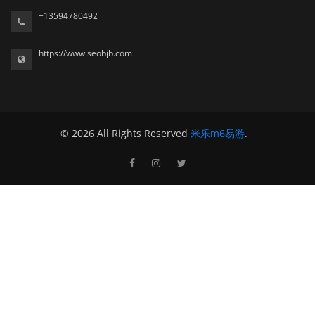
+13594780492
https://www.seobjb.com
© 2026 All Rights Reserved
米乐m6易游
.