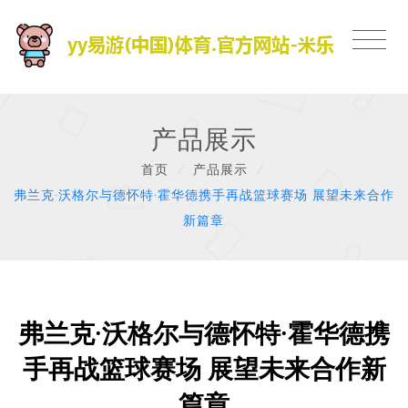
产品展示
首页
/
产品展示
/
弗兰克·沃格尔与德怀特·霍华德携手再战篮球赛场 展望未来合作
新篇章
弗兰克·沃格尔与德怀特·霍华德携
手再战篮球赛场 展望未来合作新
篇章