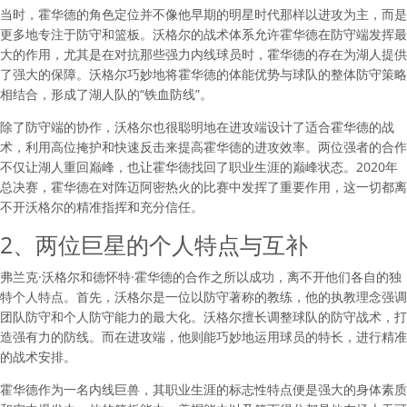
当时，霍华德的角色定位并不像他早期的明星时代那样以进攻为主，而是
更多地专注于防守和篮板。沃格尔的战术体系允许霍华德在防守端发挥最
大的作用，尤其是在对抗那些强力内线球员时，霍华德的存在为湖人提供
了强大的保障。沃格尔巧妙地将霍华德的体能优势与球队的整体防守策略
相结合，形成了湖人队的“铁血防线”。
除了防守端的协作，沃格尔也很聪明地在进攻端设计了适合霍华德的战
术，利用高位掩护和快速反击来提高霍华德的进攻效率。两位强者的合作
不仅让湖人重回巅峰，也让霍华德找回了职业生涯的巅峰状态。2020年
总决赛，霍华德在对阵迈阿密热火的比赛中发挥了重要作用，这一切都离
不开沃格尔的精准指挥和充分信任。
2、两位巨星的个人特点与互补
弗兰克·沃格尔和德怀特·霍华德的合作之所以成功，离不开他们各自的独
特个人特点。首先，沃格尔是一位以防守著称的教练，他的执教理念强调
团队防守和个人防守能力的最大化。沃格尔擅长调整球队的防守战术，打
造强有力的防线。而在进攻端，他则能巧妙地运用球员的特长，进行精准
的战术安排。
霍华德作为一名内线巨兽，其职业生涯的标志性特点便是强大的身体素质