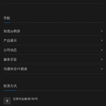
导航
知道yy易游
产品展示
公司动态
服务宗旨
沟通米乐YY易游
联系方式
定西市起般湖186号