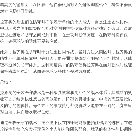
着高度的凝聚力，在比赛中他们会根据对方的进攻调整站位，确保不会被
对方轻易撕开防线。
拉齐奥的后卫们在防守时不依赖于单纯的个人能力，而是注重团队协作。
中卫球员之间的默契配合和对空间的把控使得对方很难找到突破口。边后
卫也在进攻和防守之间找到平衡，在进攻时提供宽度，在防守时提供保
护，确保球队的防线不易被突破。
此外，拉齐奥在防守时十分注重协同作战。当对方进入禁区时，拉齐奥的
防线不会单纯依靠中卫去盯人，而是通过整体防守的配合进行封堵，形成
密不透风的防守体系。这种高度集中的防守使得拉齐奥在面对强队时也能
保持防线的稳定，从而确保球队整体不被对方攻破。
总结：
拉齐奥的全攻全守战术是一种极具效率和灵活性的战术体系，其成功的奥
秘可以归结为快速反击的高效运作、阵型的灵活多变、中场的高压逼抢以
及防守的整体性。每个方面的细致执行都使得球队能够在不同的比赛中应
对自如，从而屡次取得佳绩。
通过全攻全守的战术，拉齐奥不仅在防守端能够抵挡住强敌的进攻，在进
攻端也能够充分发挥球员的个人能力和团队配合。球队的整体性与协调性