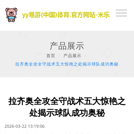
产品展示
首页
/
产品展示
/
拉齐奥全攻全守战术五大惊艳之处揭示球队成功奥秘
拉齐奥全攻全守战术五大惊艳之
处揭示球队成功奥秘
2026-03-22 13:19:06