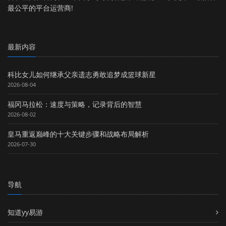
最公平的平台运营商!
最新内容
科比女儿如何继承父亲遗志勇敢追梦成篮球新星
2026-08-04
福冈马拉松：速度与策略，记录背后的智慧
2026-08-02
皇马重返巅峰的十大关键步骤和战略布局解析
2026-07-30
导航
知道yy易游