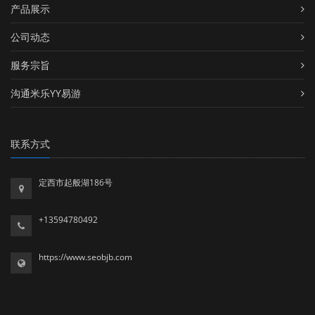
产品展示
公司动态
服务宗旨
沟通米乐YY易游
联系方式
定西市起般湖186号
+13594780492
https://www.seobjb.com