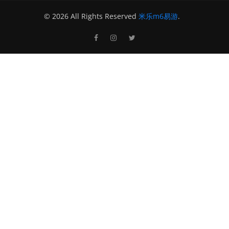
© 2026 All Rights Reserved
米乐m6易游
.