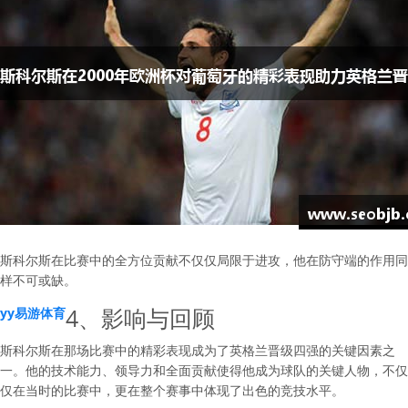
斯科尔斯在比赛中的全方位贡献不仅仅局限于进攻，他在防守端的作用同
样不可或缺。
4、影响与回顾
yy易游体育
斯科尔斯在那场比赛中的精彩表现成为了英格兰晋级四强的关键因素之
一。他的技术能力、领导力和全面贡献使得他成为球队的关键人物，不仅
仅在当时的比赛中，更在整个赛事中体现了出色的竞技水平。