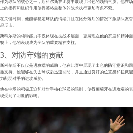
作为球队的核心之一，斯科尔斯在比赛中展现了出色的领袖气质。他在场
上的指挥和组织作用使得英格兰整体的战术执行更加有条不紊。
在关键时刻，他能够稳定球队的情绪并且在比分落后的情况下激励队友奋
起反击。
斯科尔斯的领导能力不仅体现在技战术层面，更展现在他的态度和精神面
貌上，他的表现成为全队的重要精神支柱。
3、对防守端的贡献
斯科尔斯不仅仅是进攻端的威胁，他在比赛中展现了出色的防守意识和回
撤支持。他能够在失去球权后迅速回防，并且通过良好的位置感和拦截能
力削弱对手的进攻威胁。
他在中场的积极压迫和对对手核心球员的限制，使得葡萄牙在进攻端的表
现受到了明显的影响。