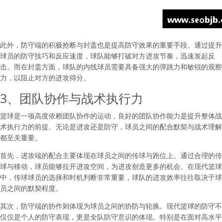
此外，防守端的积极抢断与封盖也是提高防守效果的重要手段。通过提升
球员的防守技巧和反应速度，球队能够打破对方进攻节奏，迅速发起反
击。而在封盖方面，球队的内线球员需要具备强大的弹跳力和敏锐的观察
力，以阻止对方的进攻得分。
3、团队协作与战术执行力
篮球是一项高度依赖团队协作的运动，良好的团队协作能力是提升整体战
术执行力的前提。无论是进攻还是防守，球员之间的配合默契与战术理解
都至关重要。
首先，进攻端的配合主要体现在球员之间的传球与跑位上。通过合理的传
球与移动，球员能够拉开进攻空间，为进攻创造更多的机会。在现代篮球
中，传球球员的选择和时机判断非常重要，球队的进攻效率往往取决于球
员之间的默契程度。
其次，防守端的协作则体现为球员之间的协防与轮换。现代篮球的防守不
仅仅是个人的防守表现，更是全队防守意识的体现。特别是在面对高水平