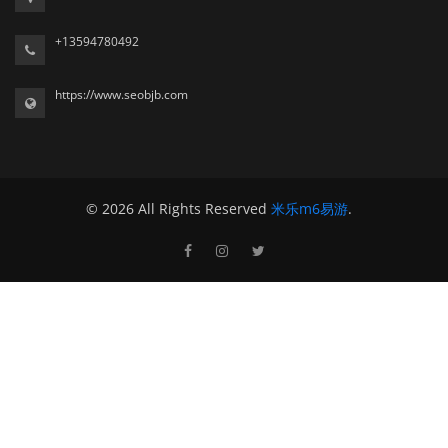
+13594780492
https://www.seobjb.com
© 2026 All Rights Reserved
米乐m6易游
.