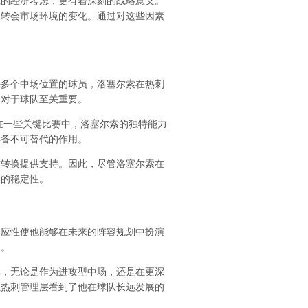
纯的经济考虑，更有着深刻的战略意义。
及转会市场环境的变化。通过对这些因素
任多个中场位置的球员，洛塞尔索在热刺
力对于球队至关重要。
在一些关键比赛中，洛塞尔索的独特能力
具备不可替代的作用。
防转换提供支持。因此，尽管洛塞尔索在
容的稳定性。
适应性使他能够在未来的阵容规划中扮演
中。
障，无论是作为进攻型中场，还是在更深
让热刺管理层看到了他在球队长远发展的