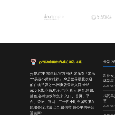
最新内
yy易游(中国)体育.官方网站-米乐⚽️『米乐
科比女
YY易游小师妹推荐』,⚽️是世界最受欢迎
球新星
的在线品牌之一,网页版登录入口,全站
2026-08-
app下载,竞猜,电子,电竞,真人,体育,彩票,
福冈马
捕鱼,各种游戏等您来!入口、首页、平
慧
台、登陆、官网、二十四小时专属客服在
2026-08-
线服务!全球最安全,最信誉,最公平的平台
运营商!