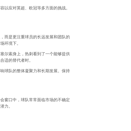
阵容以应对英超、欧冠等多方面的挑战。
益，而是更注重球员的长远发展和团队的
市场环境下。
洛塞尔索身上，热刺看到了一个能够提供
现合适的替代者时。
影响球队的整体凝聚力和长期发展。保持
转会窗口中，球队常常面临市场的不确定
的潜力。