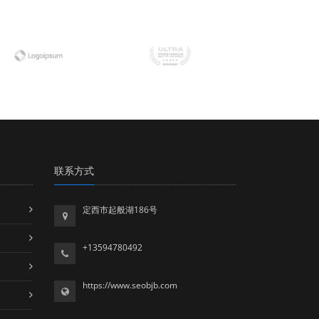
联系方式
定西市起般湖186号
+13594780492
https://www.seobjb.com