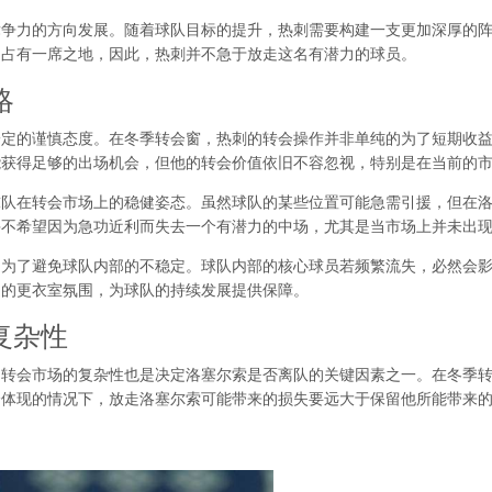
竞争力的方向发展。随着球队目标的提升，热刺需要构建一支更加深厚的
中占有一席之地，因此，热刺并不急于放走这名有潜力的球员。
略
一定的谨慎态度。在冬季转会窗，热刺的转会操作并非单纯的为了短期收
能获得足够的出场机会，但他的转会价值依旧不容忽视，特别是在当前的
球队在转会市场上的稳健姿态。虽然球队的某些位置可能急需引援，但在
并不希望因为急功近利而失去一个有潜力的中场，尤其是当市场上并未出
是为了避免球队内部的不稳定。球队内部的核心球员若频繁流失，必然会
定的更衣室氛围，为球队的持续发展提供保障。
复杂性
，转会市场的复杂性也是决定洛塞尔索是否离队的关键因素之一。在冬季
分体现的情况下，放走洛塞尔索可能带来的损失要远大于保留他所能带来