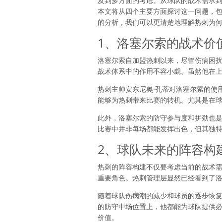
及到多方面的考虑。从球队的战术需求
本文将从四个主要方面探讨这一问题，
的分析，我们可以更清楚地理解热刺为
1、洛塞尔索的战术价
洛塞尔索自加盟热刺以来，尽管伤病困
战术体系中的作用不容小觑。虽然他在
热刺主帅安东尼奥·孔蒂对洛塞尔索的使
能够为热刺带来比赛的转机。尤其是在
此外，洛塞尔索的防守参与度和拼劲也
比赛中并非每场都能发挥出色，但其独
2、球队未来的阵容构
热刺的阵容构建不仅要考虑当前的战术
重要角色。热刺管理层显然已经看到了
随着球队伤病潮的减少和球员的逐步恢
的防守中场位置上，他都能为球队提供
价值。