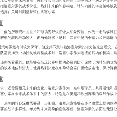
到球员本身的未来发展，再到转会市场的复杂性，热刺的这一决定并非单
包括洛塞尔索的战术价值、热刺未来的阵容构建、球队内部的转会策略以
何选择在关键时刻坚持留住洛塞尔索。
值
扰，但他所展现出的技术和球场视野依旧让人印象深刻。作为一名能够胜
上赛季的表现波动较大，但当他能够上场时，其在中场的创造力和控球能
用策略虽然有时较为保守，但这并不意味着洛塞尔索的潜力被完全埋没。
球队需要加强中场控制或调整战术时，洛塞尔索作为连接前后场的桥梁，
是热刺所看重的。他能够在高压比赛中提供必要的防守保障，为球队的攻
特的战术地位和潜力，使得热刺决定在冬季转会窗口拒绝放走他，保持阵
建
需求，还需要预见未来的变化。洛塞尔索作为一名中场球员，其灵活性和
洛塞尔索在未来战术体系中的潜力，特别是在英超和欧洲赛事的双线作战
复，热刺的阵容深度需要进一步加强。洛塞尔索能够在多个位置上提供保
必要的战术多样性。考虑到未来赛季的密集赛程，洛塞尔索的多面性无疑