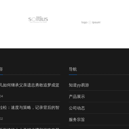
容
导航
儿如何继承父亲遗志勇敢追梦成篮
知道yy易游
产品展示
04
拉松：速度与策略，记录背后的智
公司动态
02
服务宗旨