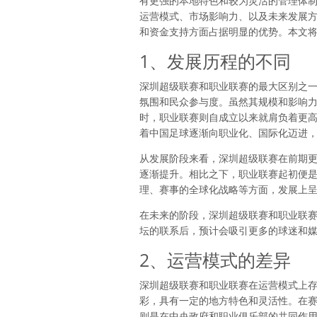
有更强的本地特色和较为灵活的管理体
运营模式、市场影响力、以及未来发展
和资金支持方面占据明显的优势。本文
1、发展历程的不同
深圳超级联赛和职业联赛的最大区别之
氛围和民众参与度。虽然其规模和影响
时，职业联赛则自成立以来就肩负着更
着中国足球逐渐向职业化、国际化迈进
从发展阶段来看，深圳超级联赛在前期
逐渐提升。相比之下，职业联赛起初便
理、赛事的全球化战略等方面，发展上
在未来的阶段，深圳超级联赛和职业联
坛的联系后，预计会吸引更多的球迷和
2、运营模式的差异
深圳超级联赛和职业联赛在运营模式上
彩，具有一定的地方特色和灵活性。在
则是在中央政府和职业俱乐部的共同作