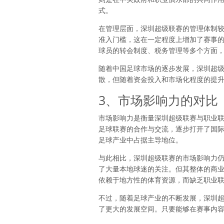
式。
在管理层面，深圳超级联赛的管理体制
准入门槛，这在一定程度上增加了赛事
球员的转会制度、税务管理等多个方面
随着中国足球市场的逐步发展，深圳超
散，但随着资金投入和市场化程度的提
3、市场影响力的对比
市场影响力是衡量深圳超级联赛与职业
足球联赛的合作与交流，逐步打开了国
足球产业中占据主导地位。
与此相比，深圳超级联赛的市场影响力
了大量本地球迷的关注。但其整体的商
依赖于地方性的体育资源，而缺乏职业
不过，随着足球产业的不断发展，深圳
了更大的发展空间。只要能够在赛事内