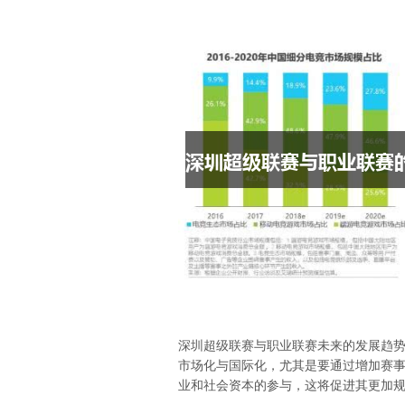
深圳超级联赛与职业联赛未来的发展趋
市场化与国际化，尤其是要通过增加赛
业和社会资本的参与，这将促进其更加