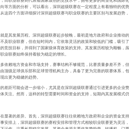
制；而职业联赛则代表着国家级别的竞技水平，拥有更多的商业化和国际
方向等方面的分析，可以看出，深圳超级联赛在一定程度上有着独特的优
将从这四个方面详细探讨深圳超级联赛与职业联赛的主要区别与发展趋势
一就是其发展历程。深圳超级联赛起步较晚，最初是地方政府和企业推动
力不及职业联赛，但在短时间内，它依靠灵活的政策和较低的门槛，吸引
高的竞技目标，并得到了国家级体育政策的支持。其发展历程较为顺畅，
，职业联赛始终保持着较为稳定的增长。
更多依赖地方资金和市场支持，赛事结构不够规范，比赛质量参差不齐，
是由顶级足球俱乐部和足球管理机构主办，具备了更为完善的联赛体系，
呈现出更为稳健的趋势。
赛的差距可能会进一步缩小，尤其是在深圳超级联赛通过引进更多的企业
媒体关注。然而，这样的转型需要时间和资金的支持，短期内其发展模式
存在显著的差异。首先，深圳超级联赛往往依赖地方政府和企业的资金支
赛事安排上，深圳超级联赛的赛程安排和管理方式相较职业联赛更为灵活
用下运作，注重长期稳定发展，其资金来源主要依靠赞助商、转播权、门