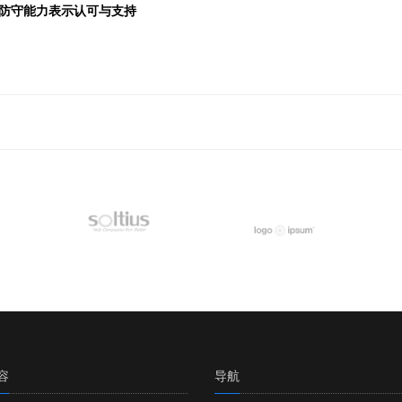
防守能力表示认可与支持
容
导航