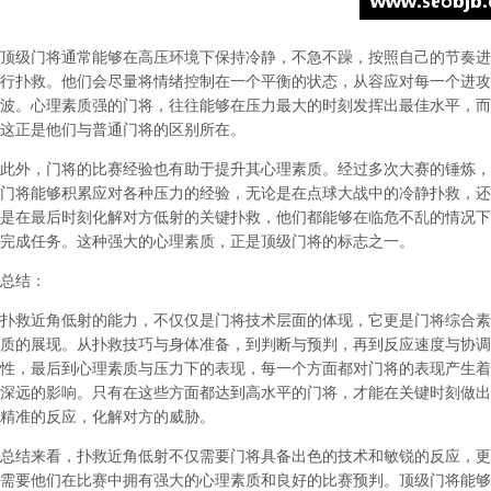
顶级门将通常能够在高压环境下保持冷静，不急不躁，按照自己的节奏进
行扑救。他们会尽量将情绪控制在一个平衡的状态，从容应对每一个进攻
波。心理素质强的门将，往往能够在压力最大的时刻发挥出最佳水平，而
这正是他们与普通门将的区别所在。
此外，门将的比赛经验也有助于提升其心理素质。经过多次大赛的锤炼，
门将能够积累应对各种压力的经验，无论是在点球大战中的冷静扑救，还
是在最后时刻化解对方低射的关键扑救，他们都能够在临危不乱的情况下
完成任务。这种强大的心理素质，正是顶级门将的标志之一。
总结：
扑救近角低射的能力，不仅仅是门将技术层面的体现，它更是门将综合素
质的展现。从扑救技巧与身体准备，到判断与预判，再到反应速度与协调
性，最后到心理素质与压力下的表现，每一个方面都对门将的表现产生着
深远的影响。只有在这些方面都达到高水平的门将，才能在关键时刻做出
精准的反应，化解对方的威胁。
总结来看，扑救近角低射不仅需要门将具备出色的技术和敏锐的反应，更
需要他们在比赛中拥有强大的心理素质和良好的比赛预判。顶级门将能够