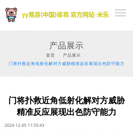
产品展示
首页
/
产品展示
/
门将扑救近角低射化解对方威胁精准反应展现出色防守能力
门将扑救近角低射化解对方威胁
精准反应展现出色防守能力
2024-12-05 11:55:43