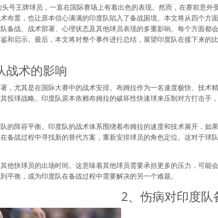
作为印度队的头号王牌球员，一直在国际赛场上有着出色的表现。然而，在赛前意
战术布置，也让原本信心满满的印度队陷入了备战困境。本文将从四个方
度队备战、战术部署、心理状态及其他球员表现的多重影响。每个方面都
借鉴和启示。最后，本文将对整个事件进行总结，展望印度队在接下来的
队战术的影响
部署，尤其是在国际大赛中的战术安排。布姆拉作为一名速度极快、技术
整其投球战略。印度队原本依赖布姆拉的破坏性快速球来压制对方打击手
球队的阵容平衡。印度队的战术体系围绕着布姆拉的速度和技术展开，如
不在备战过程中寻找新的替代方案，重新安排球员的角色定位。这对于球
了其他快球员的出场时间。这意味着其他球员需要承担更多的压力，可能
找到平衡，成为印度队在备战过程中需要解决的另一个难题。
2、伤病对印度队