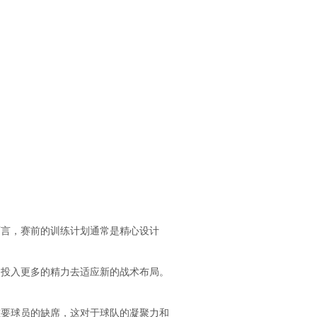
而言，赛前的训练计划通常是精心设计
，投入更多的精力去适应新的战术布局。
重要球员的缺席，这对于球队的凝聚力和