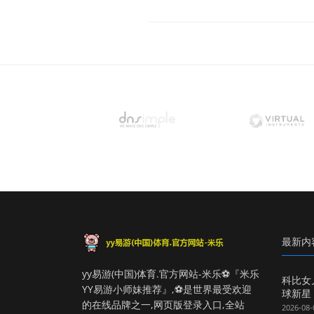
最新内
yy易游(中国)体育.官方网站-米乐⚽️『米乐
科比女
YY易游小师妹推荐』,⚽️是世界最受欢迎
球新星
的在线品牌之一,网页版登录入口,全站
2026-08-