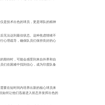
不仅是技术出色的球员，更是球队的精神
。
复后无法达到最佳状态。这种焦虑情绪不
进行心理疏导，确保队员们保持良好的心
高的期待时，可能会感受到来自外界和自
球员们在困难中找到信心，成为印度队备
队需要在短时间内培养出新的核心球员来
等，但如何让他们迅速进入状态并发挥出色的