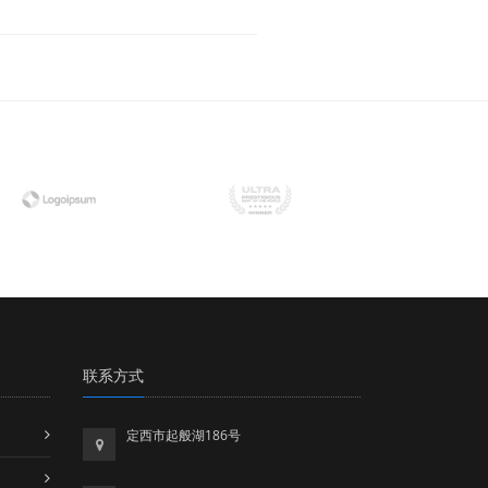
联系方式
定西市起般湖186号