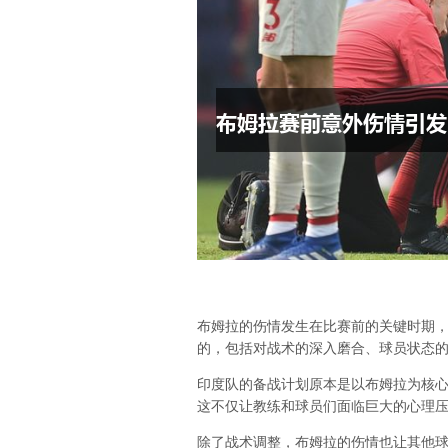
布姆拉的伤情发生在比赛前的关键时期
的，包括对战术的深入磨合、球员状态
印度队的备战计划原本是以布姆拉为核
这不仅让教练和球员们面临巨大的心理
除了战术调整，布姆拉的伤情也让其他