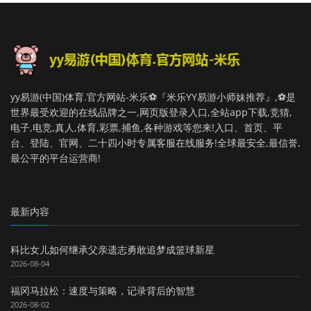
yy易游(中国)体育.官方网站-米乐⚽️『米乐YY易游小师妹推荐』,⚽️是
世界最受欢迎的在线品牌之一,网页版登录入口,全站app下载,竞猜,
电子,电竞,真人,体育,彩票,捕鱼,各种游戏等您来!入口、首页、平
台、登陆、官网、二十四小时专属客服在线服务!全球最安全,最信誉,
最公平的平台运营商!
最新内容
科比女儿如何继承父亲遗志勇敢追梦成篮球新星
2026-08-04
福冈马拉松：速度与策略，记录背后的智慧
2026-08-02