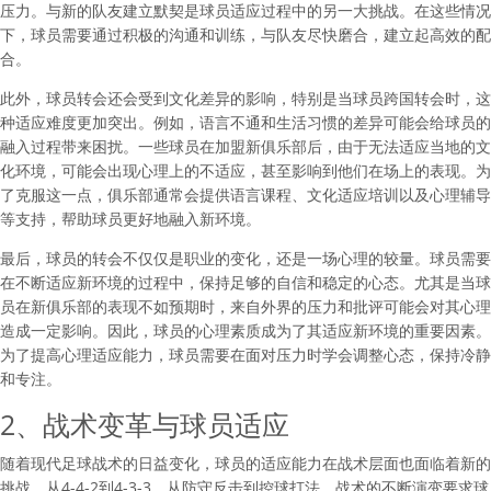
压力。与新的队友建立默契是球员适应过程中的另一大挑战。在这些情况
下，球员需要通过积极的沟通和训练，与队友尽快磨合，建立起高效的配
合。
此外，球员转会还会受到文化差异的影响，特别是当球员跨国转会时，这
种适应难度更加突出。例如，语言不通和生活习惯的差异可能会给球员的
融入过程带来困扰。一些球员在加盟新俱乐部后，由于无法适应当地的文
化环境，可能会出现心理上的不适应，甚至影响到他们在场上的表现。为
了克服这一点，俱乐部通常会提供语言课程、文化适应培训以及心理辅导
等支持，帮助球员更好地融入新环境。
最后，球员的转会不仅仅是职业的变化，还是一场心理的较量。球员需要
在不断适应新环境的过程中，保持足够的自信和稳定的心态。尤其是当球
员在新俱乐部的表现不如预期时，来自外界的压力和批评可能会对其心理
造成一定影响。因此，球员的心理素质成为了其适应新环境的重要因素。
为了提高心理适应能力，球员需要在面对压力时学会调整心态，保持冷静
和专注。
2、战术变革与球员适应
随着现代足球战术的日益变化，球员的适应能力在战术层面也面临着新的
挑战。从4-4-2到4-3-3，从防守反击到控球打法，战术的不断演变要求球