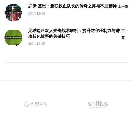
罗伊·基恩：曼联铁血队长的传奇之路与不屈精神
上一篇
2024-12-04
足球边路双人夹击战术解析：提升防守压制力与进
下一
攻转化效率的关键技巧
篇
2024-12-05