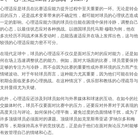
心理适应是球员在比赛适应能力提升过程中至关重要的一环。无论是转会
后的压力，还是战术变革带来的不确定性，都可能对球员的心理状态造成
一定的影响。心理适应能力强的球员往往能在困境中保持冷静，调整自己
的心态，以最佳状态应对各种挑战。以德国球员托马斯·穆勒为例，他在
多次经历不同战术体系变动时，总能迅速适应并在场上发挥出色，这与他
较强的心理适应能力密不可分。
在现代足球中，球员的心理适应不仅仅是面对压力时的应对能力，还是如
何在场上迅速调整状态的能力。例如，面对大场面的比赛，球员需要保持
足够的专注力与冷静，而不会因为比赛的重要性或外界环境的压力而产生
情绪波动。对于年轻球员而言，这种能力尤其重要，因为他们可能在转会
初期会面临更多的心理挑战。在这种情况下，俱乐部和教练的心理疏导与
支持显得尤为关键。
此外，心理适应还涉及到球员如何与外界媒体和球迷的互动。在如今的社
交媒体时代，球员不仅要面对比赛中的压力，还要应对外界对于其表现的
高度关注与评论。如何保持心理平衡，避免过度的负面情绪干扰，成为了
许多顶级球员必须面对的课题。顶级球员如克里斯蒂亚诺·罗纳尔多和梅
西等，长期保持高水平的竞技状态，正是由于他们在面对舆论压力时能够
有效管理自己的情绪和心态。