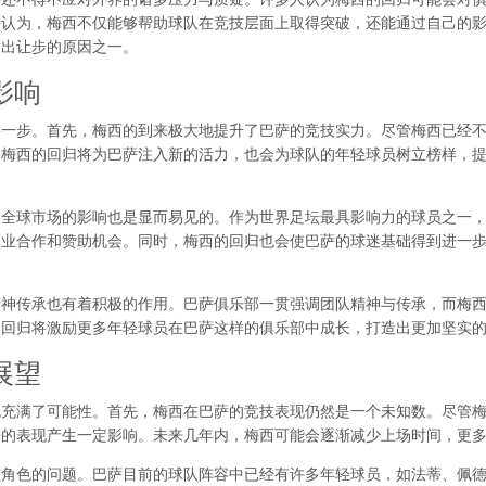
持认为，梅西不仅能够帮助球队在竞技层面上取得突破，还能通过自己的
做出让步的原因之一。
影响
要一步。首先，梅西的到来极大地提升了巴萨的竞技实力。尽管梅西已经
。梅西的回归将为巴萨注入新的活力，也会为球队的年轻球员树立榜样，
和全球市场的影响也是显而易见的。作为世界足坛最具影响力的球员之一
商业合作和赞助机会。同时，梅西的回归也会使巴萨的球迷基础得到进一
精神传承也有着积极的作用。巴萨俱乐部一贯强调团队精神与传承，而梅
的回归将激励更多年轻球员在巴萨这样的俱乐部中成长，打造出更加坚实
展望
也充满了可能性。首先，梅西在巴萨的竞技表现仍然是一个未知数。尽管
来的表现产生一定影响。未来几年内，梅西可能会逐渐减少上场时间，更
整角色的问题。巴萨目前的球队阵容中已经有许多年轻球员，如法蒂、佩