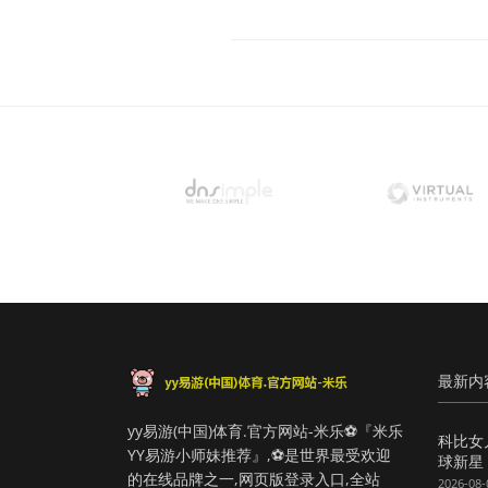
最新内
yy易游(中国)体育.官方网站-米乐⚽️『米乐
科比女
YY易游小师妹推荐』,⚽️是世界最受欢迎
球新星
的在线品牌之一,网页版登录入口,全站
2026-08-