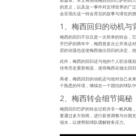
新篇章。本文将围绕梅西回归巴萨的四
的意义，以及这一事件对足球世界的广
会呈现出这一转会背后的故事与潜在的
1、梅西回归的动机与
梅西的回归不仅仅是一次简单的转会，
开巴萨的两年中，梅西曾多次公开表达
层的动荡也促使梅西做出回归的决定，
此外，梅西的回归还与他的个人职业规
传奇历史紧密相连，使得梅西在做出回
再者，梅西回归的动机还与他对自己未
个熟悉的环境，继续在一个团结的球队
2、梅西转会细节揭秘
梅西回归巴萨的转会过程并非一帆风顺
要通过多方协商，进行薪资调整与分期
缩水，以便帮助球队缓解财务压力。