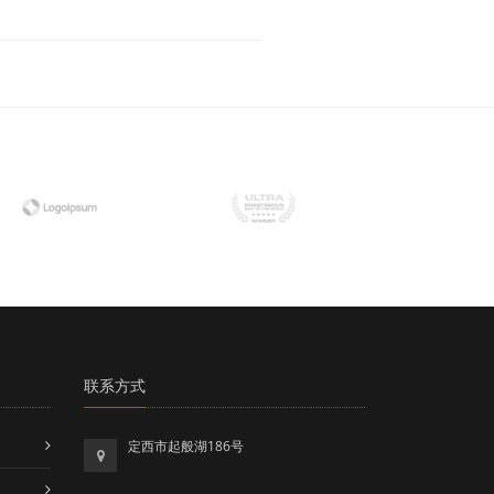
联系方式
定西市起般湖186号