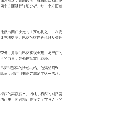
的深入阐述，帮助读者了解梅西回归巴萨
望四个方面进行详细分析。每一个方面都
是他做出回归决定的主要动机之一。在离
球迷充满敬意。巴萨的破产危机以及管理
人荣誉，并帮助巴萨实现重建。与巴萨的
自己的力量，带领球队重回巅峰。
在巴萨时那样的情感共鸣。他渴望回到一
的球员，梅西回归正好满足了这一需求。
付梅西的高额薪水。因此，梅西的回归需
度的让步，同时梅西也接受了在收入上的