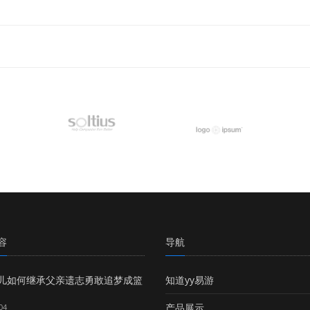
容
导航
儿如何继承父亲遗志勇敢追梦成篮
知道yy易游
产品展示
04