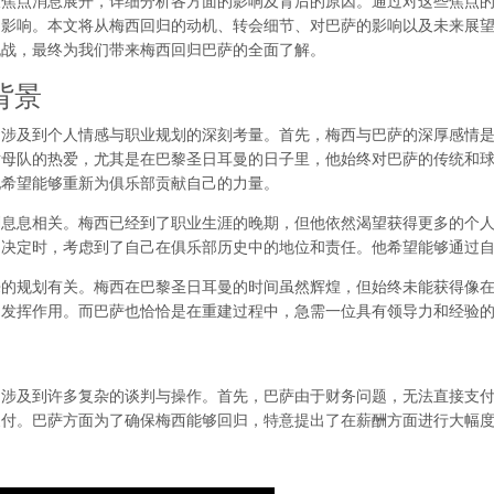
大焦点消息展开，详细分析各方面的影响及背后的原因。通过对这些焦点
泛影响。本文将从梅西回归的动机、转会细节、对巴萨的影响以及未来展
挑战，最终为我们带来梅西回归巴萨的全面了解。
背景
它涉及到个人情感与职业规划的深刻考量。首先，梅西与巴萨的深厚感情
对母队的热爱，尤其是在巴黎圣日耳曼的日子里，他始终对巴萨的传统和
他希望能够重新为俱乐部贡献自己的力量。
划息息相关。梅西已经到了职业生涯的晚期，但他依然渴望获得更多的个
归决定时，考虑到了自己在俱乐部历史中的地位和责任。他希望能够通过
来的规划有关。梅西在巴黎圣日耳曼的时间虽然辉煌，但始终未能获得像
中发挥作用。而巴萨也恰恰是在重建过程中，急需一位具有领导力和经验
，涉及到许多复杂的谈判与操作。首先，巴萨由于财务问题，无法直接支
支付。巴萨方面为了确保梅西能够回归，特意提出了在薪酬方面进行大幅