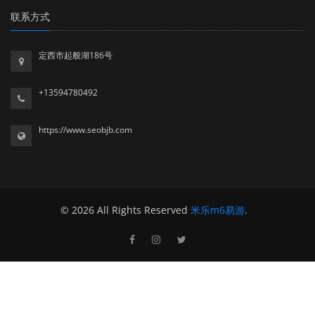
联系方式
定西市起般湖186号
+13594780492
https://www.seobjb.com
© 2026 All Rights Reserved
米乐m6易游
.