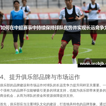
4、提升俱乐部品牌与市场运作
俱乐部的品牌建设和市场运作对球队的长远竞争力提升同样至关重要。一
个强有力的品牌不仅能够吸引更多的球迷支持，也能为俱乐部带来更多的
商业机会，从而为球队的资金和资源保障提供支持。
首先，俱乐部应当注重球队文化的建设，打造独具特色的品牌形象。通过