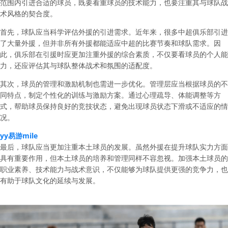
范围内引进合适的球员，既要看重球员的技术能力，也要注重其与球队战
术风格的契合度。
首先，球队应当科学评估外援的引进需求。近年来，很多中超俱乐部引进
了大量外援，但并非所有外援都能适应中超的比赛节奏和球队需求。因
此，俱乐部在引援时应更加注重外援的综合素质，不仅要看球员的个人能
力，还应评估其与球队整体战术和氛围的适配度。
其次，球员的管理和激励机制也需进一步优化。管理层应当根据球员的不
同特点，制定个性化的训练与激励方案。通过心理疏导、体能调整等方
式，帮助球员保持良好的竞技状态，避免出现球员状态下滑或不适应的情
况。
yy易游mile
最后，球队应当更加注重本土球员的发展。虽然外援在提升球队实力方面
具有重要作用，但本土球员的培养和管理同样不容忽视。加强本土球员的
职业素养、技术能力与战术意识，不仅能够为球队提供更强的竞争力，也
有助于球队文化的延续与发展。