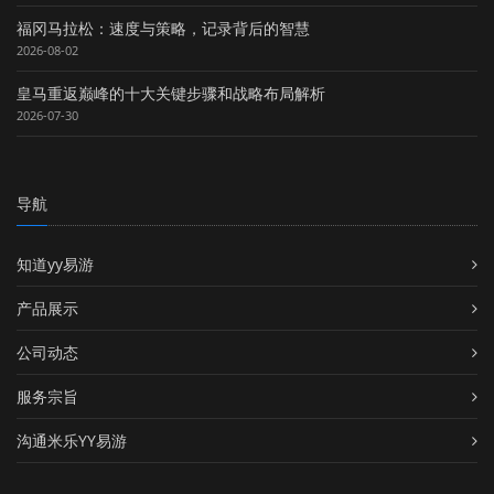
福冈马拉松：速度与策略，记录背后的智慧
2026-08-02
皇马重返巅峰的十大关键步骤和战略布局解析
2026-07-30
导航
知道yy易游
产品展示
公司动态
服务宗旨
沟通米乐YY易游