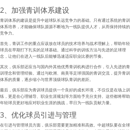
2、加强青训体系建设
青训体系的建设是提升中超球队长远竞争力的基础。只有通过系统的青训
体系培养，才能确保球队源源不断地为一线队提供人才，从而保持持续的
竞争力。
首先，青训工作的重点应该放在球员的技术培养与战术理解上，帮助年轻
球员在早期打下扎实的足球基础。通过科学的训练方法与先进的足球理
念，让他们在进入一线队后能够迅速适应职业比赛的节奏。
其次，俱乐部还应当与国内外其他优秀青训机构进行合作，引入先进的青
训理念和管理经验。通过与欧洲、南美等足球强国的青训交流，提升青训
体系的质量，逐步缩小与世界顶级球队青训的差距。
最后，俱乐部应为青训球员提供一个良好的成长环境，不仅仅是在场上训
练，更是在心理辅导、职业生涯规划等方面给予充分支持。这些都将帮助
年轻球员更好地应对职业生涯的挑战，早日为一线队贡献力量。
3、优化球员引进与管理
在引进与管理球员方面，俱乐部需要更加精准和高效。中超球队要在全球