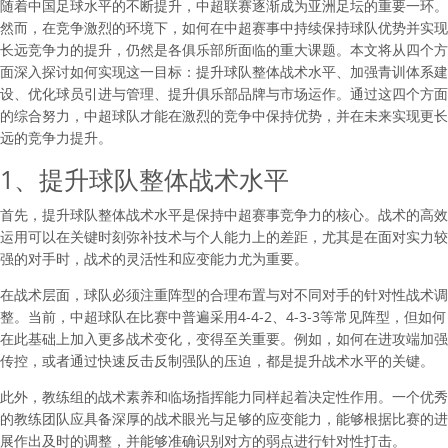
随着中国足球水平的不断提升，中超联赛逐渐成为亚洲足坛的重要一环。
然而，在竞争激烈的环境下，如何在中超赛事中持续保持球队优势并实现
长远竞争力的提升，仍然是各俱乐部所面临的重大课题。本文将从四个方
面深入探讨如何实现这一目标：提升球队整体战术水平、加强青训体系建
设、优化球员引进与管理、提升俱乐部品牌与市场运作。通过这四个方面
的综合努力，中超球队才能在激烈的竞争中保持优势，并在未来实现更长
远的竞争力提升。
1、提升球队整体战术水平
首先，提升球队整体战术水平是保持中超赛事竞争力的核心。战术的高效
运用可以在关键时刻弥补技术与个人能力上的差距，尤其是在面对实力较
强的对手时，战术的灵活性和应变能力尤为重要。
在战术层面，球队必须注重阵型的合理布置与对不同对手的针对性战术调
整。当前，中超球队在比赛中普遍采用4-4-2、4-3-3等常见阵型，但如何
在此基础上加入更多战术变化，变得至关重要。例如，如何在进攻端加强
传控，或者通过快速反击反制强队的压迫，都是提升战术水平的关键。
此外，教练组的战术素养和临场指挥能力同样起着决定性作用。一个优秀
的教练团队应具备深厚的战术眼光与足够的应变能力，能够根据比赛的进
展作出及时的调整，并能够准确识别对方的弱点进行针对性打击。