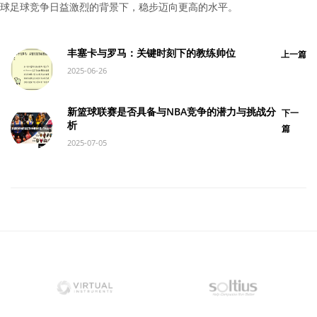
球足球竞争日益激烈的背景下，稳步迈向更高的水平。
丰塞卡与罗马：关键时刻下的教练帅位
上一篇
2025-06-26
新篮球联赛是否具备与NBA竞争的潜力与挑战分
下一
析
篇
2025-07-05