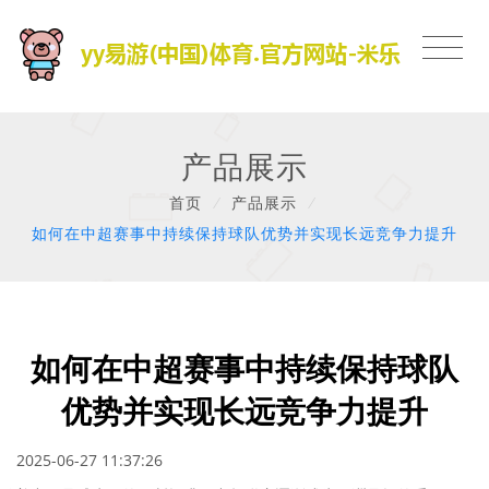
产品展示
首页
/
产品展示
/
如何在中超赛事中持续保持球队优势并实现长远竞争力提升
如何在中超赛事中持续保持球队
优势并实现长远竞争力提升
2025-06-27 11:37:26