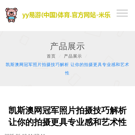
产品展示
首页
/
产品展示
/
凯斯澳网冠军照片拍摄技巧解析 让你的拍摄更具专业感和艺术
性
凯斯澳网冠军照片拍摄技巧解析
让你的拍摄更具专业感和艺术性