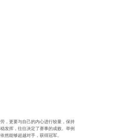
疲劳，更要与自己的内心进行较量，保持
平稳发挥，往往决定了赛事的成败。举例
下依然能够超越对手，获得冠军。