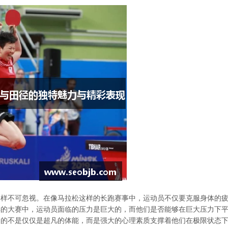
同样不可忽视。在像马拉松这样的长跑赛事中，运动员不仅要克服身体的
样的大赛中，运动员面临的压力是巨大的，而他们是否能够在巨大压力下
出的不是仅仅是超凡的体能，而是强大的心理素质支撑着他们在极限状态