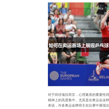
对于田径项目而言，心理素质的重要性
精神上的高度集中。尤其是在奥运会这
来说，许多奥运金牌得主在比赛中展现