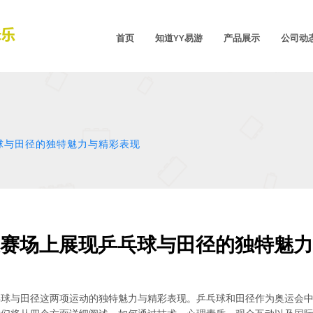
首页
知道YY易游
产品展示
公司动
球与田径的独特魅力与精彩表现
赛场上展现乒乓球与田径的独特魅力
乓球与田径这两项运动的独特魅力与精彩表现。乒乓球和田径作为奥运会