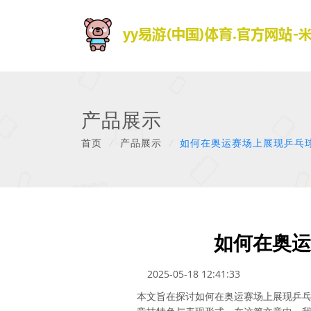
产品展示
首页
/
产品展示
/
如何在奥运赛场上展现乒乓
如何在奥运
2025-05-18 12:41:33
本文旨在探讨如何在奥运赛场上展现乒