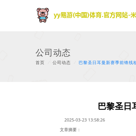
公司动态
首页
/
公司动态
/
巴黎圣日耳曼新赛季前锋线
巴黎圣日
2025-03-23 13:58:26
文章摘要：