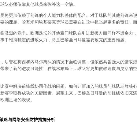
，球队必须依靠其他球员来弥补这一空缺。
耳曼将更加依赖于前锋的个人能力和整体的配合。对于球队的其他前锋来
重要的课题。哈基米和埃基蒂克等球员需要在进攻中担当起更多的责任，
面临激烈的竞争。欧洲足坛的其他豪门球队在引进新援方面同样不遗余力
赛事中维持稳定的进攻火力，将是巴黎圣日耳曼需要攻克的重要难题。
线，尽管在梅西和内马尔离队的情况下面临调整，但依然具备强大的进攻
队带来了新的进攻可能性。在战术布局上，球队将更加依赖速度与灵活的
的比赛中解决前锋线协同作战的问题。如何让新加入的球员与球队老牌核
在新赛季取得成功的关键因素。展望未来，巴黎圣日耳曼的前锋线依旧充
在欧洲足坛的表现。
策略与网络安全防护措施分析