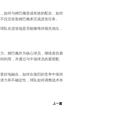
说，如何与姆巴佩形成有效的配合，如何
而不仅仅依靠姆巴佩来完成进攻任务。
，球队在进攻端是否能够维持领先地位，
潜力。姆巴佩作为核心球员，继续肩负着
空间利用，并通过与中场球员的紧密配
心更好地融合，如何在激烈的竞争中保持
满潜力和不确定性，球队如何调整战术布
上一篇