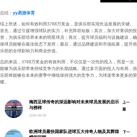
总结：
yy易游体育
综上所述，如何有效利用3788万奖金，是俱乐部实现长远发展的关键。
首先，通过引援增强球队的实力，补充阵容短板；其次，加大对青训的投
资，为俱乐部培养未来的明星球员；再次，提升球员福利与设施建设，确
保球员能够在最佳状态下发挥；最后，通过品牌建设和市场拓展，提升俱
乐部的全球影响力和商业价值。
总的来说，3788万奖金的有效利用，不仅仅是一次性的投入，而是一次
能够为俱乐部带来持续竞争力的长期战略。通过多方面的投入与布局，俱
乐部将能够在未来的赛季中继续保持强大的竞争力，为球迷带来更多的荣
耀。
梅西足球传奇的深远影响对未来球员发展的启示
上一
与榜样
篇
2026-06-09
欧洲球员最快国家队进球五大传奇人物及其辉煌
下一