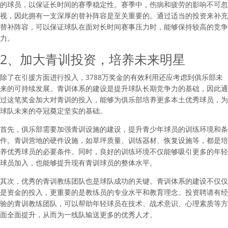
的球员，以保证长时间的赛季稳定性。赛季中，伤病和疲劳的影响不可忽
视，因此拥有一支深厚的替补阵容是至关重要的。通过适当的投资来补充
替补阵容，可以保证球队在面对长时间赛事压力时，能够保持较高的竞争
力。
2、加大青训投资，培养未来明星
除了在引援方面进行投入，3788万奖金的有效利用还应考虑到俱乐部未
来的可持续发展。青训体系的建设是提升球队长期竞争力的基础，因此通
过这笔奖金加大对青训的投入，能够为俱乐部培养更多本土优秀球员，为
球队未来的夺冠奠定坚实的基础。
首先，俱乐部需要加强青训设施的建设，提升青少年球员的训练环境和条
件。青训营地的硬件设施，如草坪质量、训练器材、恢复设施等，都是培
养优秀球员的必要条件。同时，良好的训练环境不仅能够吸引更多的年轻
球员加入，也能够提升现有青训球员的整体水平。
其次，优秀的青训教练团队也是球队成功的关键。青训体系的建设不仅仅
是资金的投入，更重要的是教练员的专业水平和教育理念。投资聘请有经
验的青训教练团队，可以帮助年轻球员在技术、战术意识、心理素质等方
面全面提升，从而为一线队输送更多的优秀人才。