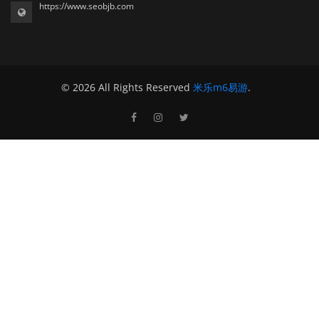
https://www.seobjb.com
© 2026 All Rights Reserved
米乐m6易游
.