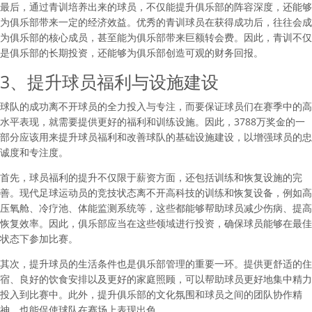
最后，通过青训培养出来的球员，不仅能提升俱乐部的阵容深度，还能够
为俱乐部带来一定的经济效益。优秀的青训球员在获得成功后，往往会成
为俱乐部的核心成员，甚至能为俱乐部带来巨额转会费。因此，青训不仅
是俱乐部的长期投资，还能够为俱乐部创造可观的财务回报。
3、提升球员福利与设施建设
球队的成功离不开球员的全力投入与专注，而要保证球员们在赛季中的高
水平表现，就需要提供更好的福利和训练设施。因此，3788万奖金的一
部分应该用来提升球员福利和改善球队的基础设施建设，以增强球员的忠
诚度和专注度。
首先，球员福利的提升不仅限于薪资方面，还包括训练和恢复设施的完
善。现代足球运动员的竞技状态离不开高科技的训练和恢复设备，例如高
压氧舱、冷疗池、体能监测系统等，这些都能够帮助球员减少伤病、提高
恢复效率。因此，俱乐部应当在这些领域进行投资，确保球员能够在最佳
状态下参加比赛。
其次，提升球员的生活条件也是俱乐部管理的重要一环。提供更舒适的住
宿、良好的饮食安排以及更好的家庭照顾，可以帮助球员更好地集中精力
投入到比赛中。此外，提升俱乐部的文化氛围和球员之间的团队协作精
神，也能促使球队在赛场上表现出色。