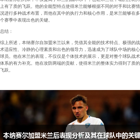
上有了质的飞跃。他的全能型特点使得米兰能够根据不同的对手和比赛情
况进行多种战术布置，而他在其中的执行力和核心作用，是米兰能够在多
个赛季中表现出色的关键。
总结：
综上所述，本纳赛尔自加盟米兰以来，凭借其全能的技术特点、极强的战
术适应性、冷静的心理素质和出色的领导力，迅速成为了球队中场的核心
球员。他在米兰的表现，不仅仅是个体技术的展示，更是对整个球队战术
体系的有力补充。他在攻防两端的贡献，使得米兰的整体实力得到了质的
飞跃。