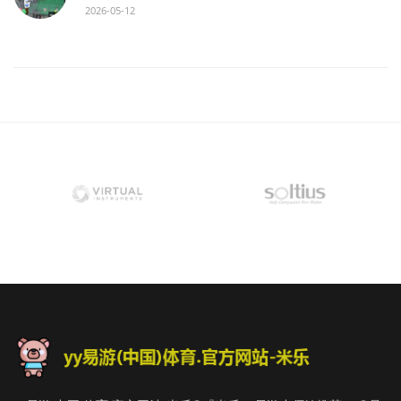
2026-05-12