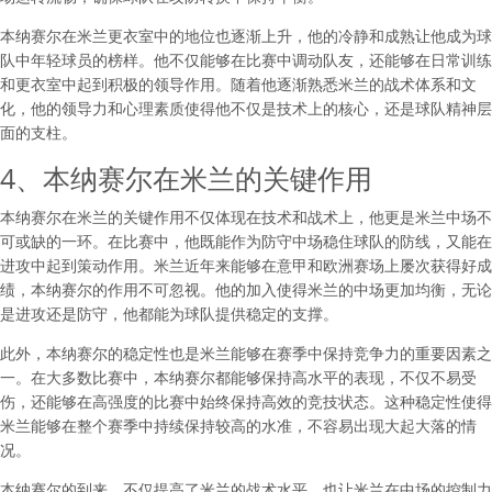
本纳赛尔在米兰更衣室中的地位也逐渐上升，他的冷静和成熟让他成为球
队中年轻球员的榜样。他不仅能够在比赛中调动队友，还能够在日常训练
和更衣室中起到积极的领导作用。随着他逐渐熟悉米兰的战术体系和文
化，他的领导力和心理素质使得他不仅是技术上的核心，还是球队精神层
面的支柱。
4、本纳赛尔在米兰的关键作用
本纳赛尔在米兰的关键作用不仅体现在技术和战术上，他更是米兰中场不
可或缺的一环。在比赛中，他既能作为防守中场稳住球队的防线，又能在
进攻中起到策动作用。米兰近年来能够在意甲和欧洲赛场上屡次获得好成
绩，本纳赛尔的作用不可忽视。他的加入使得米兰的中场更加均衡，无论
是进攻还是防守，他都能为球队提供稳定的支撑。
此外，本纳赛尔的稳定性也是米兰能够在赛季中保持竞争力的重要因素之
一。在大多数比赛中，本纳赛尔都能够保持高水平的表现，不仅不易受
伤，还能够在高强度的比赛中始终保持高效的竞技状态。这种稳定性使得
米兰能够在整个赛季中持续保持较高的水准，不容易出现大起大落的情
况。
本纳赛尔的到来，不仅提高了米兰的战术水平，也让米兰在中场的控制力