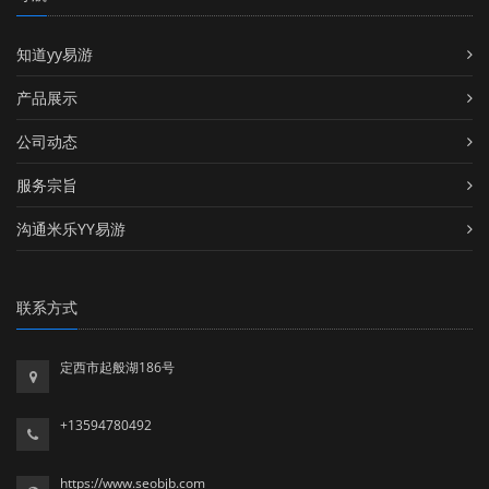
知道yy易游
产品展示
公司动态
服务宗旨
沟通米乐YY易游
联系方式
定西市起般湖186号
+13594780492
https://www.seobjb.com