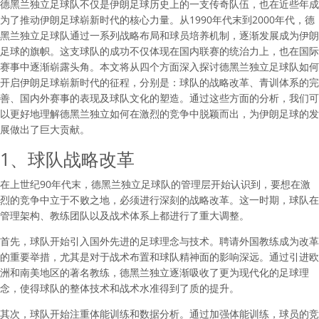
德黑兰独立足球队不仅是伊朗足球历史上的一支传奇队伍，也在近些年成
为了推动伊朗足球崭新时代的核心力量。从1990年代末到2000年代，德
黑兰独立足球队通过一系列战略布局和球员培养机制，逐渐发展成为伊朗
足球的旗帜。这支球队的成功不仅体现在国内联赛的统治力上，也在国际
赛事中逐渐崭露头角。本文将从四个方面深入探讨德黑兰独立足球队如何
开启伊朗足球崭新时代的征程，分别是：球队的战略改革、青训体系的完
善、国内外赛事的表现及球队文化的塑造。通过这些方面的分析，我们可
以更好地理解德黑兰独立如何在激烈的竞争中脱颖而出，为伊朗足球的发
展做出了巨大贡献。
1、球队战略改革
在上世纪90年代末，德黑兰独立足球队的管理层开始认识到，要想在激
烈的竞争中立于不败之地，必须进行深刻的战略改革。这一时期，球队在
管理架构、教练团队以及战术体系上都进行了重大调整。
首先，球队开始引入国外先进的足球理念与技术。聘请外国教练成为改革
的重要举措，尤其是对于战术布置和球队精神面的影响深远。通过引进欧
洲和南美地区的著名教练，德黑兰独立逐渐吸收了更为现代化的足球理
念，使得球队的整体技术和战术水准得到了质的提升。
其次，球队开始注重体能训练和数据分析。通过加强体能训练，球员的竞