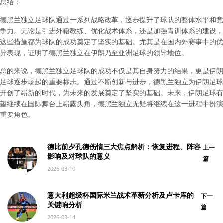
总结：
德黑兰独立足球队通过一系列战略改革，逐步提升了球队的整体水平和竞
争力。无论是引进外籍教练、优化战术体系，还是加强青训体系的建设，
这些措施都为球队的成功奠定了坚实的基础。尤其是在国内外赛事中的优
异表现，证明了德黑兰独立在伊朗乃至亚洲足球的领导地位。
总的来说，德黑兰独立足球队的成功不仅是其自身努力的结果，更是伊朗
足球逐步崛起的重要标志。通过不断创新与进步，德黑兰独立为伊朗足球
开创了崭新的时代，为未来的发展奠定了坚实的基础。未来，伊朗足球有
望继续在国际舞台上崭露头角，德黑兰独立无疑将继续在这一进程中扮演
重要角色。
德比前夕孔德伤情三大焦点解析：恢复进程、阵容
上一
影响及对球队的意义
篇
2026-03-10
意大利超级杯国际米兰战术革新分析及卢卡库的
下一
关键响分析
篇
2026-03-14