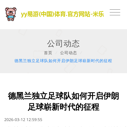
公司动态
首页
/
公司动态
/
德黑兰独立足球队如何开启伊朗足球崭新时代的征程
德黑兰独立足球队如何开启伊朗
足球崭新时代的征程
2026-03-12 12:59:55