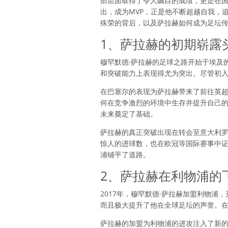
部层面取得了令人瞩目的成绩，更是在
出，成为MVP，正是他不断超越自我，
殊荣的背后，以及萨拉赫如何成为足坛
1、萨拉赫的初期崭露
穆罕默德·萨拉赫的足球之路开始于埃及
和突破能力上表现得尤为突出。尽管初
在巴塞尔的表现为萨拉赫带来了前往英
何在竞争激烈的环境中生存并提升自己
未来奠定了基础。
萨拉赫的真正突破出现在转会至意大利
惊人的进球数，也在欧冠等国际赛事中
浦铺平了道路。
2、萨拉赫在利物浦的
2017年，穆罕默德·萨拉赫加盟利物
而且极大提升了他在全球足坛的声誉。
萨拉赫的加盟为利物浦的进攻注入了新