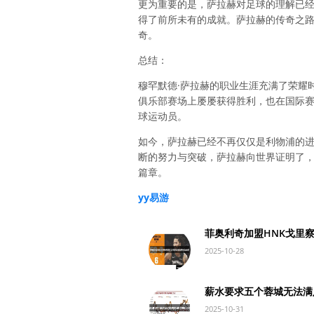
更为重要的是，萨拉赫对足球的理解已
得了前所未有的成就。萨拉赫的传奇之
奇。
总结：
穆罕默德·萨拉赫的职业生涯充满了荣耀
俱乐部赛场上屡屡获得胜利，也在国际赛
球运动员。
如今，萨拉赫已经不再仅仅是利物浦的进
断的努力与突破，萨拉赫向世界证明了
篇章。
yy易游
菲奥利奇加盟HNK戈里
2025-10-28
薪水要求五个蓉城无法满
2025-10-31