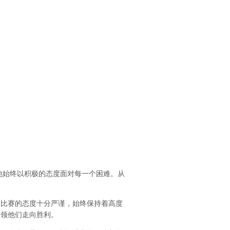
他始终以积极的态度面对每一个困难。从
和比赛的态度十分严谨，始终保持着高度
带领他们走向胜利。