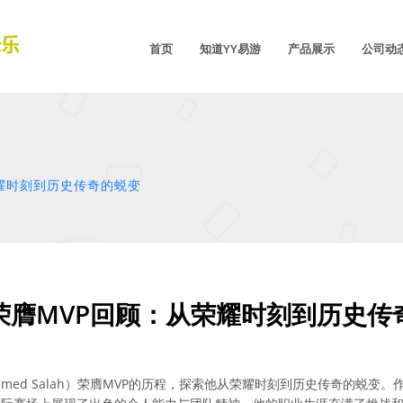
首页
知道YY易游
产品展示
公司动
耀时刻到历史传奇的蜕变
荣膺MVP回顾：从荣耀时刻到历史传
amed Salah）荣膺MVP的历程，探索他从荣耀时刻到历史传奇的蜕变