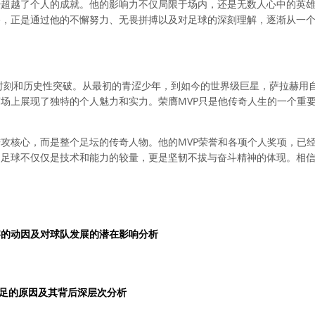
经超越了个人的成就。他的影响力不仅局限于场内，还是无数人心中的英
路，正是通过他的不懈努力、无畏拼搏以及对足球的深刻理解，逐渐从一
时刻和历史性突破。从最初的青涩少年，到如今的世界级巨星，萨拉赫用
场上展现了独特的个人魅力和实力。荣膺MVP只是他传奇人生的一个重
攻核心，而是整个足坛的传奇人物。他的MVP荣誉和各项个人奖项，已
，足球不仅仅是技术和能力的较量，更是坚韧不拔与奋斗精神的体现。相
察的动因及对球队发展的潜在影响分析
足的原因及其背后深层次分析