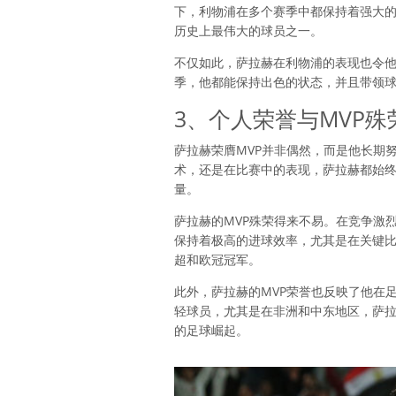
下，利物浦在多个赛季中都保持着强大的
历史上最伟大的球员之一。
不仅如此，萨拉赫在利物浦的表现也令
季，他都能保持出色的状态，并且带领
3、个人荣誉与MVP殊
萨拉赫荣膺MVP并非偶然，而是他长期
术，还是在比赛中的表现，萨拉赫都始
量。
萨拉赫的MVP殊荣得来不易。在竞争激
保持着极高的进球效率，尤其是在关键
超和欧冠冠军。
此外，萨拉赫的MVP荣誉也反映了他在
轻球员，尤其是在非洲和中东地区，萨拉
的足球崛起。