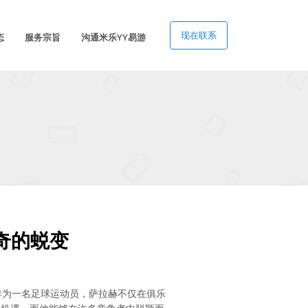
现在联系
态
服务宗旨
沟通米乐YY易游
奇的蜕变
。作为一名足球运动员，萨拉赫不仅在俱乐