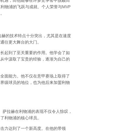
和机遇，而他能够在许多竞争者中脱颖而
利物浦的飞跃与成就、个人荣誉与MVP
响。
拉赫的技术特点十分突出，尤其是在速度
了通往更大舞台的大门。
成长起到了至关重要的作用。他学会了如
他从中汲取了宝贵的经验，逐渐为自己的
的全面能力。他不仅在意甲赛场上取得了
世界级球员的地位，也为他后来加盟利物
点。萨拉赫在利物浦的表现不仅令人惊叹，
为了利物浦的核心球员。
攻击力达到了一个新高度。在他的带领