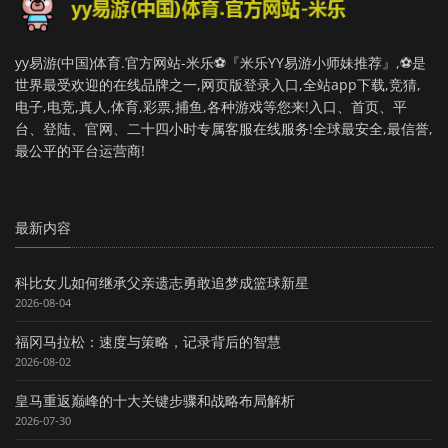
yy易游(中国)体育.官方网站-米乐⚽️『米乐YY易游小师妹推荐』,⚽️是
世界最受欢迎的在线品牌之一,网页版登录入口,全站app下载,竞猜,
电子,电竞,真人,体育,彩票,捕鱼,各种游戏等您来!入口、首页、平
台、登陆、官网、二十四小时专属客服在线服务!全球最安全,最信誉,
最公平的平台运营商!
最新内容
科比女儿如何继承父亲遗志勇敢追梦成篮球新星
2026-08-04
福冈马拉松：速度与策略，记录背后的智慧
2026-08-02
皇马重返巅峰的十大关键步骤和战略布局解析
2026-07-30