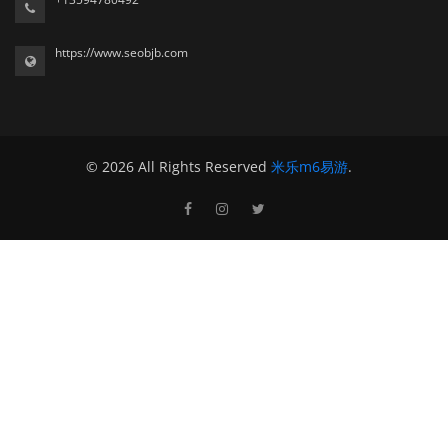
https://www.seobjb.com
© 2026 All Rights Reserved
米乐m6易游
.