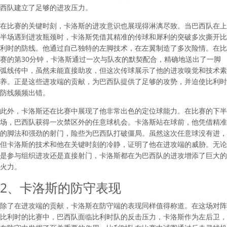
西队建立了足够的进攻压力。
在比赛的关键时刻，卡洛斯的进攻意识也展现得淋漓尽致。当巴西队在上
半场遇到进攻瓶颈时，卡洛斯凭借其精准的传球和犀利的突破多次撕开比
利时的防线。他通过自己独特的左脚技术，在左翼制造了多次险情。在比
赛的第30分钟，卡洛斯通过一次与队友的默契配合，精确地送出了一脚
弧线传中，虽然未能直接助攻，但这次传球展示了他的进攻嗅觉和技术素
养。正是这些进攻端的贡献，为巴西队提供了足够的攻势，并迫使比利时
防线频频出错。
此外，卡洛斯还在比赛中展现了他非常出色的定位球能力。在比赛的下半
场，巴西队获得一次禁区外的任意球机会。卡洛斯站在球前，他凭借精准
的脚法和强劲的射门，险些为巴西队打破僵局。虽然这次任意球没有进，
但卡洛斯的技术和他在关键时刻的冷静，证明了他在进攻端的威胁。无论
是参与组织进攻还是直接射门，卡洛斯都在为巴西队的进攻增添了巨大的
火力。
2、卡洛斯的防守表现
除了在进攻端的贡献，卡洛斯在防守端的表现同样值得称道。在这场对阵
比利时的比赛中，巴西队面临比利时队的反击压力，卡洛斯作为左后卫，