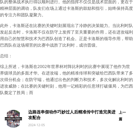
队的整体战术执行得以顺利进行。他的指挥不仅仅是战术层面的，更在于
精神层面的调动，队友们在场上通过卡洛斯的鼓励和指引，始终保持高度
的专注力和团队凝聚力。
此外，卡洛斯还在比赛的关键时刻展现出了冷静的决策能力。当比利时队
发起反击时，卡洛斯不仅在防守上发挥了至关重要的作用，还在进攻端利
用自己的智慧和技术为巴西队创造了机会。正是卡洛斯的领导作用，帮助
巴西队在这场艰苦的比赛中战胜了比利时，成功晋级。
总结：
综上所述，卡洛斯在2002年世界杯对阵比利时的比赛中展现了他作为世
界级球员的多面才华。在进攻端，他的精准传球和突破给巴西队带来了多
次得分机会；在防守端，他通过出色的判断力和技术，多次化解比利时的
进攻威胁；在比赛的关键时刻，他用一记精彩的任意球打破僵局，为巴西
队奠定了胜局；而
边路连串假动作巧妙过人后精准传中打造完美进
上一
攻配合
篇
2024-12-05