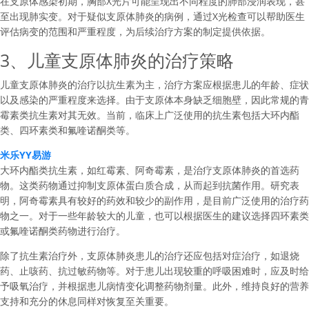
在支原体感染初期，胸部X光片可能呈现出不同程度的肺部浸润表现，甚
至出现肺实变。对于疑似支原体肺炎的病例，通过X光检查可以帮助医生
评估病变的范围和严重程度，为后续治疗方案的制定提供依据。
3、儿童支原体肺炎的治疗策略
儿童支原体肺炎的治疗以抗生素为主，治疗方案应根据患儿的年龄、症状
以及感染的严重程度来选择。由于支原体本身缺乏细胞壁，因此常规的青
霉素类抗生素对其无效。当前，临床上广泛使用的抗生素包括大环内酯
类、四环素类和氟喹诺酮类等。
米乐YY易游
大环内酯类抗生素，如红霉素、阿奇霉素，是治疗支原体肺炎的首选药
物。这类药物通过抑制支原体蛋白质合成，从而起到抗菌作用。研究表
明，阿奇霉素具有较好的药效和较少的副作用，是目前广泛使用的治疗药
物之一。对于一些年龄较大的儿童，也可以根据医生的建议选择四环素类
或氟喹诺酮类药物进行治疗。
除了抗生素治疗外，支原体肺炎患儿的治疗还应包括对症治疗，如退烧
药、止咳药、抗过敏药物等。对于患儿出现较重的呼吸困难时，应及时给
予吸氧治疗，并根据患儿病情变化调整药物剂量。此外，维持良好的营养
支持和充分的休息同样对恢复至关重要。