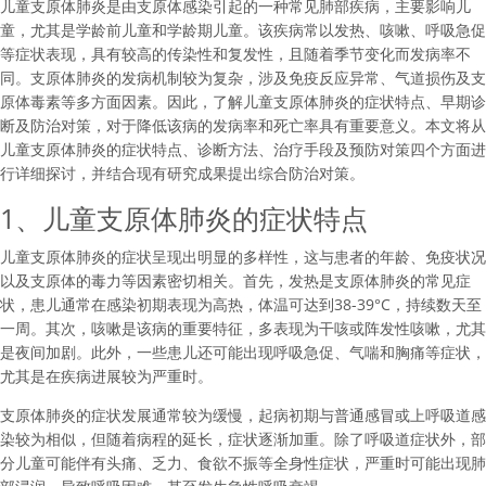
儿童支原体肺炎是由支原体感染引起的一种常见肺部疾病，主要影响儿
童，尤其是学龄前儿童和学龄期儿童。该疾病常以发热、咳嗽、呼吸急促
等症状表现，具有较高的传染性和复发性，且随着季节变化而发病率不
同。支原体肺炎的发病机制较为复杂，涉及免疫反应异常、气道损伤及支
原体毒素等多方面因素。因此，了解儿童支原体肺炎的症状特点、早期诊
断及防治对策，对于降低该病的发病率和死亡率具有重要意义。本文将从
儿童支原体肺炎的症状特点、诊断方法、治疗手段及预防对策四个方面进
行详细探讨，并结合现有研究成果提出综合防治对策。
1、儿童支原体肺炎的症状特点
儿童支原体肺炎的症状呈现出明显的多样性，这与患者的年龄、免疫状况
以及支原体的毒力等因素密切相关。首先，发热是支原体肺炎的常见症
状，患儿通常在感染初期表现为高热，体温可达到38-39°C，持续数天至
一周。其次，咳嗽是该病的重要特征，多表现为干咳或阵发性咳嗽，尤其
是夜间加剧。此外，一些患儿还可能出现呼吸急促、气喘和胸痛等症状，
尤其是在疾病进展较为严重时。
支原体肺炎的症状发展通常较为缓慢，起病初期与普通感冒或上呼吸道感
染较为相似，但随着病程的延长，症状逐渐加重。除了呼吸道症状外，部
分儿童可能伴有头痛、乏力、食欲不振等全身性症状，严重时可能出现肺