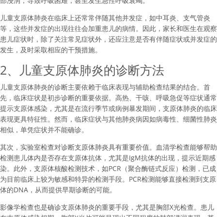
部浸润，导致呼吸困难，甚至发生急性呼吸衰竭。
儿童支原体肺炎在临床上还常常伴随其他并发症，如中耳炎、支气管炎
等，这些并发症的出现往往会加重患儿的病情。因此，家长和医生在观察
患儿症状时，除了关注常见症状外，还应注意是否有伴随症状或并发症的
发生，及时采取相应的干预措施。
2、儿童支原体肺炎的诊断方法
儿童支原体肺炎的诊断主要依赖于临床表现与辅助检查结果的结合。首
先，临床症状是初步诊断的重要依据。高热、干咳、呼吸急促等症状通常
提示支原体感染，尤其是在流行季节或病例暴发期间，支原体肺炎的临床
表现更具特征性。然而，临床症状与其他肺炎病因如病毒性、细菌性肺炎
相似，单凭症状并不能确诊。
其次，实验室检查对诊断支原体肺炎具有重要价值。血清学检查能够帮助
检测患儿体内是否存在支原体抗体，尤其是IgM抗体的出现，提示近期感
染。此外，支原体核酸检测技术，如PCR（聚合酶链式反应）检测，已成
为目前临床上较为敏感和特异的检测手段。PCR检测能够直接检测到支原
体的DNA，从而提供早期诊断的可能。
影像学检查也是确诊支原体肺炎的重要手段，尤其是胸部X光检查。患儿